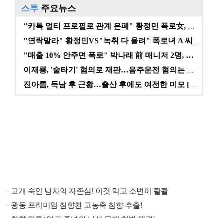
스투
주요뉴스
"카톡 멀티 프로필로 관계 은폐" 황정민 폭로女, 문자…
"연락말라" 황정민VS"녹취 다 올려" 폭로녀 A 씨,…
"매출 10% 안주면 폭로" 박나래 前 매니저 2명, …
이재룡, '술타기' 혐의로 재판…음주운전 혐의는 미적용…
진아름, 득남 후 근황…출산 후에도 여전한 미모 [스타…