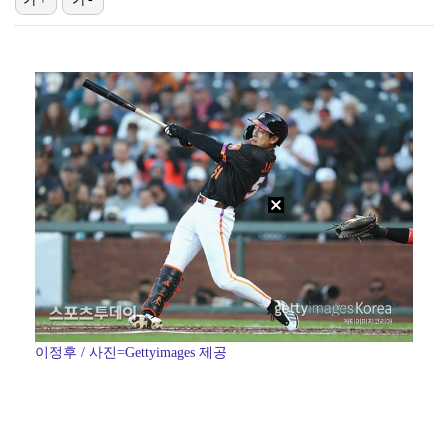
'유부녀 킬러' 무진성, 천재 해커의 냉철·허당미 오가…
스윙스, 배우 도전하더니 마동석과 투샷 "마침내 만났다…
'런닝맨' 홍진호, 안검하수 재수술+요요 온 근황 "주…
[ST포토] 장은수, KLPGA 첫 우승
[ST포토] 장은수, 선수들과 다함께
이정후 / 사진=Gettyimages 제공