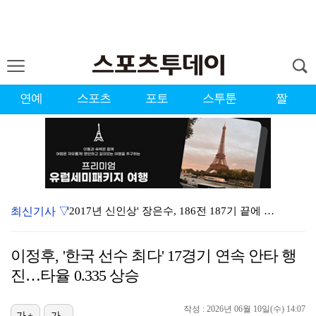
연예
스포츠
포토
스투툰
짤
최신기사 ▽
'2017년 신인상' 장은수, 186전 187기 끝에 …
[ST포토] 장은수, 2026 KLPGA WINNER
이정후, '한국 선수 최다' 17경기 연속 안타 행
'이런 엿같은 사랑' 정해인, 츄리닝 비주얼도 완벽 "…
진…타율 0.335 상승
제니 "남자에 먼저 메시지 안 보내, 동거? 여기까지만…
작성 : 2026년 06월 10일(수) 14:07
가+
가-
'결혼의 완성' 남궁민→이설, 굿바이 인사 "마지막까지…