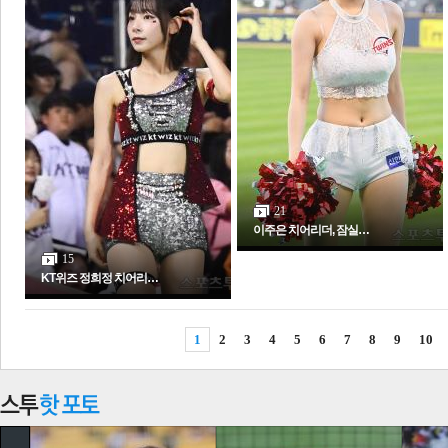
21
이주은 치어리더, 잠실…
15
KT위즈 정희정 치어리…
1
2
3
4
5
6
7
8
9
10