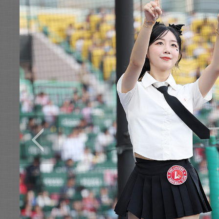
전
로그
즐겨찾기
많이 본 뉴스
최신 뉴스
연예
스포츠
라이프
포토
이