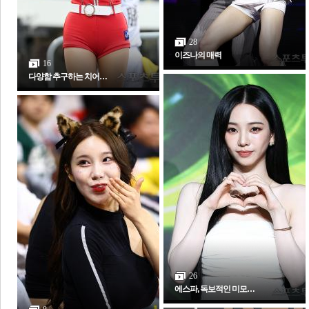
28
이즈나의 매력
16
다양함 추구하는 치어…
26
에스파, 독보적인 미모…