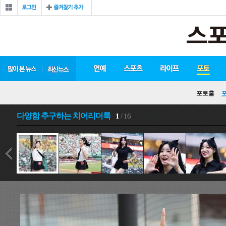
포토홈
다양함 추구하는 치어리더룩
1
/ 16