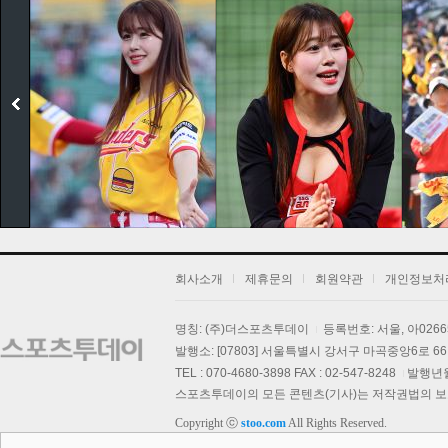
회사소개
제휴문의
회원약관
개인정보처
명칭: (주)더스포츠투데이
등록번호: 서울, 아026
발행소: [07803] 서울특별시 강서구 마곡중앙6로 66,
기
TEL : 070-4680-3898 FAX : 02-547-8248
발행년월일
스포츠투데이의 모든 콘텐츠(기사)는 저작권법의 보호를
Copyright ⓒ
stoo.com
All Rights Reserved.
스투 핫 포토