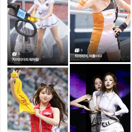
체
인
9
8
치어리더, 여름이다
치어리더의 워터밤
포토갤러리
전