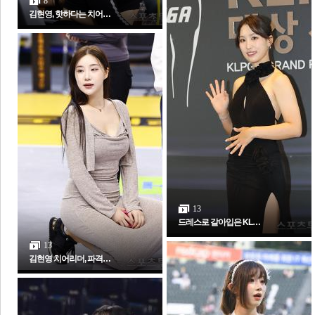
8
김현영, 핫하다는 치어…
보
13
드레스로 갈아입은 KL…
13
김현영 치어리더, 파격…