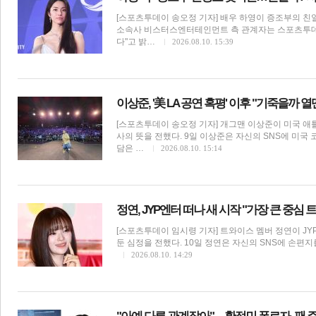
[스포츠투데이 송오정 기자] 배우 하영이 증조부의 친일
소속사 비스터스엔터테인먼트 측 관계자는 스포츠투데
다"고 밝…
2026.08.10. 15:39
이상준, '美 LA 공연 혹평' 이후 "기죽을까
[스포츠투데이 송오정 기자] 개그맨 이상준이 미국 
사의 뜻을 전했다. 9일 이상준은 자신의 SNS에 미국
담은 …
2026.08.10. 15:14
정연, JYP엔터 떠나 새 시작 "가장 큰 중심
[스포츠투데이 임시령 기자] 트와이스 멤버 정연이 J
둔 심정을 전했다. 10일 정연은 자신의 SNS에 손편지
2026.08.10. 14:29