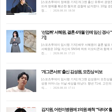
[스포츠투데이 정예원 기자] 개그맨 출신 유튜버 권영
뜨려 명예를 훼손한 혐의로 검찰에 넘겨졌다. 10일 
정…
2026.08.10. 18:50
'선업튀' 서혜원, 결혼 4개월 만에 임신 경사
기]
[스포츠투데이 임시령 기자] 배우 서혜원이 결혼 발표 
서혜원은 10일 자신의 SNS에 하트 이모티콘과 함께 아
진…
2026.08.10. 17:21
'개그콘서트' 출신 김성원, 모친상 비보
[스포츠투데이 임시령 기자] 개그맨 김성원이 모친상을 
성원 어머니는 이날 세상을 떠났다. 향년 71세. 고인
식…
2026.08.10. 17:11
김지원, 어린이병원에 1억원 쾌척 "'닥터X' 촬