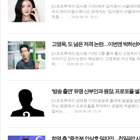
[스포츠투데이 임시령 기자] 배우 김지원이 서울대어린
속사 하이지음스튜디오 관계자는 "김지원이 서울대어
득층 …
2026.08.10. 16:12
고영욱, 도 넘은 저격 논란…이번엔 박하선에 
체
인
[스포츠투데이 임시령 기자] 그룹 룰라 출신 고영욱이
이어가고 있어 논란이 예상된다. 고영욱은 지난 8일 자
박…
2026.08.10. 15:40
'방송 출연' 유명 산부인과 원장, 프로포폴 
[스포츠투데이 김태형 기자] 방송에 출연해 얼굴을 알
하는 병원에서 프로포폴을 투약하다 경찰에 적발됐다.
찰서는…
2026.08.10. 15:34
하영 측 "증조부 안상호 맞지만…친일파? 사