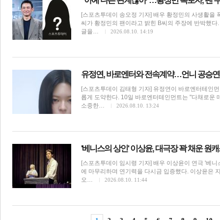
"아예 다른 관계잖아"…황정민 폭로자, 팬 
[스포츠투데이 송오정 기자] 배우 황정민의 사생활을 
씨가 황정민의 팬이라고 밝힌 B씨의 주장에 반박했다. 
글을…
2026.08.10. 14:19
유정연, 바로엔터와 전속계약…언니 공승연과
[스포츠투데이 김태형 기자] 유정연이 바로엔터테인
롭게 도약한다. 10일 바로엔터테인먼트는 "다채로운
소중한…
2026.08.10. 13:24
보
'베니스의 상인' 이상윤, 대극장 꽉 채운 원
[스포츠투데이 임시령 기자] 배우 이상윤이 연극 '베니
에 마무리하며 연기력을 다시금 입증했다. 이상윤은 지
오…
2026.08.10. 11:44