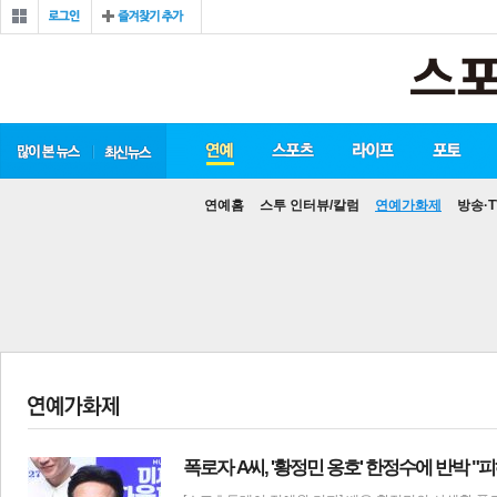
연예홈
스투 인터뷰/칼럼
연예가화제
방송·T
폭로자 A씨, '황정민 옹호' 한정수에 반박 "