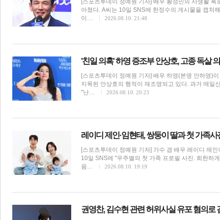
[스포츠투데이 정예원 기자] 배우 황정민의 사생활 폭
아쳤다. A씨는 10일 SNS에 한정수의 게시물을 캡처
이…
2026.08.10. 21:48
전
로그
즐겨찾기
'친일 의혹' 하영 증조부 안상호, 고종 독살
[스포츠투데이 정예원 기자] 배우 하영(본명 안하영)이
많이 본 뉴스
최신 뉴스
연예
스포츠
라이프
포토
지목된 안상호의 행적이 재조명되고 있다. 과거 매일
"난…
2026.08.10. 20:23
레이디 제인·임현태, 쌍둥이 딸과 첫 가족사
[스포츠투데이 정예원 기자] 가수 겸 배우 레이디 제
10일 SNS에 "우주별의 첫 가족 프로필 사진. 희한
음…
2026.08.10. 19:19
연예가화제
권영찬, 김수현 관련 허위사실 유포 혐의로