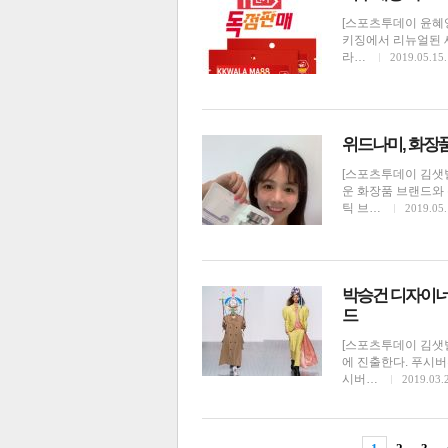
[스포츠투데이 윤혜영
키징에서 리뉴얼된 새
라…
2019.05.15.
위드나미, 화장
[스포츠투데이 김샛
운 화장품 브랜드와
틱 브…
2019.05.
보
박승건 디자이너
드
[스포츠투데이 김샛별
에 진출한다. 푸시
시버…
2019.03.