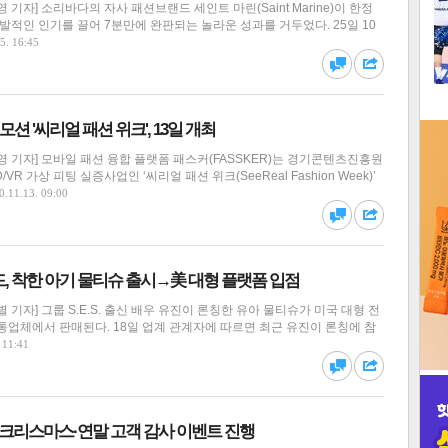
기자] 소리바다의 자사 패션브랜드 세인트 마린(Saint Marine)이 한정
1
발적인 인기를 끌어 7분만에 완판되는 놀라운 성과를 거두었다. 25일 10
5. 16:45
2
댓글
공유
로모션 '씨리얼 패션 위크', 13일 개최
3
 기자] 모바일 패션 융합 플랫폼 패스커(FASSKER)는 경기콘텐츠진흥원
VR 가상 피팅 실증사업인 ‘씨리얼 패션 위크(SeeReal Fashion Week)’
0.11.13. 09:00
댓글
공유
인
, 착한 아기 물티슈 출시→美 대형 플랫폼 입점
 기자] 그룹 S.E.S. 출신 배우 유진이 론칭한 유아 물티슈가 미국 대형 전
통업체에서 판매된다. 18일 업계 관계자에 따르면 최근 유진이 론칭에 참
 11:41
댓글
공유
), 크리스마스·연말 고객 감사 이벤트 진행