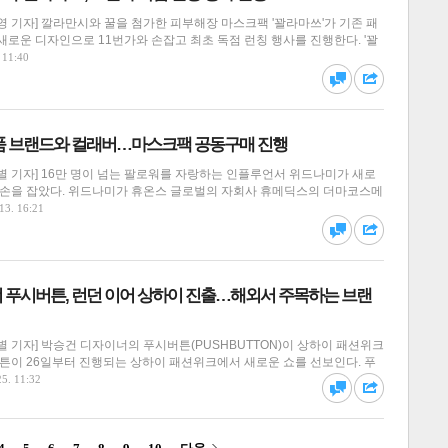
 기자] 깔라만시와 꿀을 첨가한 피부해장 마스크팩 '꽐라마쓰'가 기존 패
로운 디자인으로 11번가와 손잡고 최초 독점 런칭 행사를 진행한다. '꽐
달기
하기
 11:40
댓글
공유
품 브랜드와 컬래버…마스크팩 공동구매 진행
별 기자] 16만 명이 넘는 팔로워를 자랑하는 인플루언서 위드나미가 새로
 손을 잡았다. 위드나미가 휴온스 글로벌의 자회사 휴메딕스의 더마코스메
달기
하기
13. 16:21
댓글
공유
 푸시버튼, 런던 이어 상하이 진출…해외서 주목하는 브랜
 기자] 박승건 디자이너의 푸시버튼(PUSHBUTTON)이 상하이 패션위크
달기
하기
버튼이 26일부터 진행되는 상하이 패션위크에서 새로운 쇼를 선보인다. 푸
25. 11:32
댓글
공유