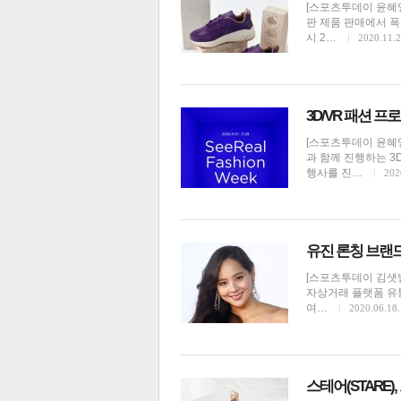
[스포츠투데이 윤혜영 
판 제품 판매에서 폭
시 2…
2020.11.2
3D/VR 패션 프
[스포츠투데이 윤혜영
과 함께 진행하는 3D/
행사를 진…
202
유진 론칭 브랜드
[스포츠투데이 김샛별
자상거래 플랫폼 유
여…
2020.06.18.
스테어(STARE