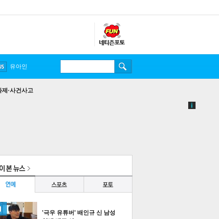
유아인
화제·사건사고
'극우 유튜버' 배인규 신 남성