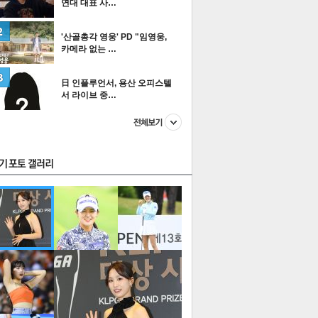
연대 대표 사…
'산골총각 영웅' PD "임영웅,
카메라 없는 …
스투펀
日 인플루언서, 용산 오피스텔
서 라이브 중…
US
이 본 뉴스
스포츠
포토