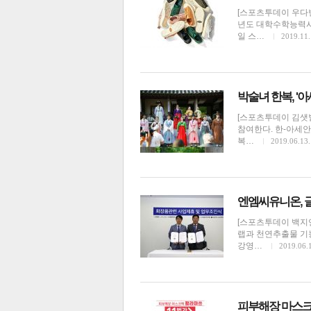
[스포츠투데이 우다빈
년도 대학수학능력시
일 스…
2019.11.
박술녀 한복, '
[스포츠투데이 김샛별
참여한다. 한-아세안센
복…
2019.06.13.
엔엠씨유니온, 
[스포츠투데이 백지
랩과 천연추출물 기
강영…
2019.06.
피부해장 마스크팩