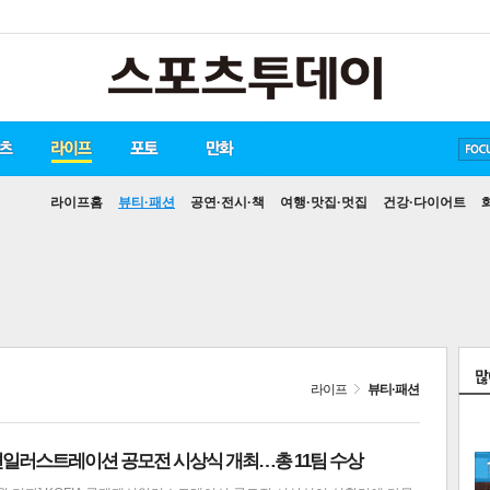
송중기
방탄소년단
손흥민
라이프홈
뷰티·패션
공연·전시·책
여행·맛집·멋집
건강·다이어트
라이프
뷰티·패션
패션일러스트레이션 공모전 시상식 개최…총 11팀 수상