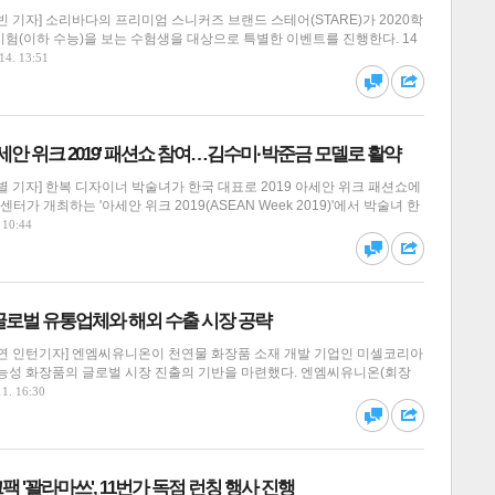
 기자] 소리바다의 프리미엄 스니커즈 브랜드 스테어(STARE)가 2020학
험(이하 수능)을 보는 수험생을 대상으로 특별한 이벤트를 진행한다. 14
14. 13:51
댓글
공유
아세안 위크 2019' 패션쇼 참여…김수미·박준금 모델로 활약
 기자] 한복 디자이너 박술녀가 한국 대표로 2019 아세안 위크 패션쇼에
터가 개최하는 '아세안 위크 2019(ASEAN Week 2019)'에서 박술녀 한
달기
하기
 10:44
스
댓글
공유
글로벌 유통업체와 해외 수출 시장 공략
연 인턴기자] 엔엠씨유니온이 천연물 화장품 소재 개발 기업인 미셀코리아
능성 화장품의 글로벌 시장 진출의 기반을 마련했다. 엔엠씨유니온(회장
달기
하기
11. 16:30
댓글
공유
 '꽐라마쓰', 11번가 독점 런칭 행사 진행