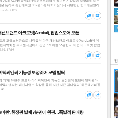
원 기자] KOFIA 국제패션일러스트레이션 공모전 시상식이 성황리에 마무
 서울 동작구 중앙대학교 302관 5층 대회의실에서 사단법인 한국패션일러
.12.20. 14:40
션브랜드 아크로밧(Acrobat), 팝업스토어 오픈
와 고급스러움으로 사랑을 받아온 패션브랜드 아크로밧(Acrobat)이 여
츠
라이프
포토
만화
 현대백화점 무역센터점에서 팝업스토어를 오픈한다. 이번 아크로밧 팝업
FOC
8.02. 17:16
아이텍씨앤씨 기능성 보정웨어 모델 발탁
영 기자] 유현주 프로가 아이텍씨앤씨 기능성 보정웨어 모델에 발탁됐다.
이텍씨앤씨는 패션사업부 확장을 통해 지난 시즌 김나영의 ‘히든쉐이퍼’를
0:00
많
연예
마린', 한정판 발매 7분만에 완판…폭발적 판매량