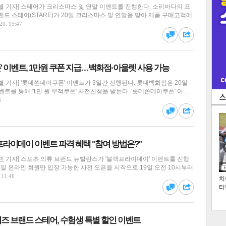
별 기자] 스테어가 크리스마스 및 연말 이벤트를 진행한다. 소리바다의 프
드 스테어(STARE)가 20일 크리스마스 및 연말을 맞아 제품 구매고객에
20. 15:47
댓글
공유
 이벤트, 1만원 쿠폰 지급…백화점·아울렛 사용 가능
 기자] '롯데쏜데이쿠폰' 이벤트가 3일간 진행된다. 롯대백화점은 20일
벤트를 통해 '1만 원 무적쿠폰' 사전신청을 받는다. '롯데쏜데이쿠폰' 이…
6
댓글
공유
라이데이 이벤트 파격 혜택 "참여 방법은?"
 기자] 스포츠 의류 브랜드 뉴발란스가 '블랙프라이데이' 이벤트를 진행
8일 온라인 회원만 입장 가능한 사전 오픈을 시작으로 19일 오전 10시부터
 11:46
치
터
댓글
공유
즈 브랜드 스테어, 수험생 특별 할인 이벤트