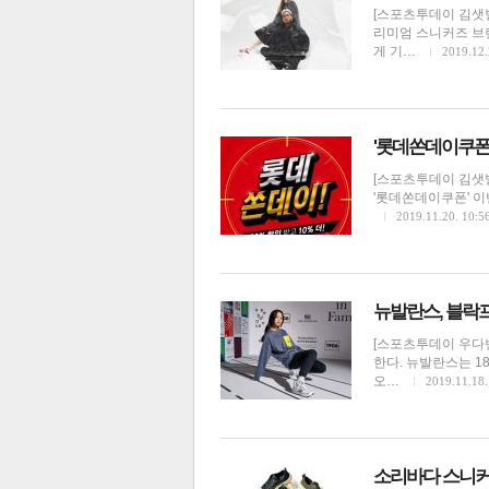
[스포츠투데이 김샛
리미엄 스니커즈 브랜
게 기…
2019.12.
'롯데쏜데이쿠폰'
체
인
[스포츠투데이 김샛별
'롯데쏜데이쿠폰' 이
2019.11.20. 10:5
뉴발란스, 블락프
[스포츠투데이 우다빈
한다. 뉴발란스는 1
오…
2019.11.18.
소리바다 스니커