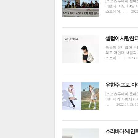
[스포츠투데이 정예
리됐다. 지난 19일
스트레이…
2025
전
로그
즐겨찾기
셀럽이 사랑한 패
특유의 유니크한 무드
많이 본 뉴스
최신 뉴스
연예
스포
의도 더현대 서울과
스토어…
2023.0
유현주 프로, 
[스포츠투데이 윤혜
아이텍의 자회사 아
…
2022.04.15. 1
뷰티·패션
소리바다 '세인트