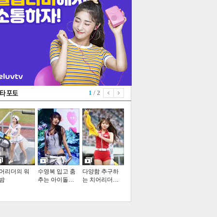
1
/ 2
어리더의 워
수영복 입고 춤
다양함 추구하
밤
추는 아이돌…
는 치어리더…