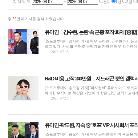
검 색 범 위
~
전체
1년
8달
전
로그
즐겨찾기
총
22
건의 기사를 검색 하였습니다.
유아인→김수현, 논란 속 근황 포착 화제 [종합]
[스포츠투데이 임시령 기자] 배우 유아인, 김수현까지 논란
으고 있다. 사생활 루머로 공백기를 가졌던 배우 김수현이 
많이 본 뉴스
최신 뉴스
연예
스포츠
라이프
포토
2026. 07.15
R&D 비용 고작 240만원…지드래곤 뿐인 갤럭
[스포츠투데이 송오정 기자] '피지컬AI' '휴머노이드 로봇과
화려한 수식어로 휘감은 기업이라 함은 단연 갤럭시코퍼레이
2026. 07.15
검색결과
유아인·곽도원, 자숙 중 '호프' VIP 시사회서 포착
[스포츠투데이 송오정 기자] 배우 유아인에 이어 곽도원까