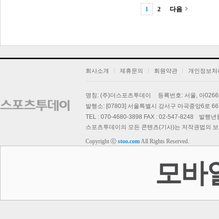
1
2
다음
회사소개
제휴문의
회원약관
개인정보처
명칭: (주)더스포츠투데이
등록번호: 서울, 아026
발행소: [07803] 서울특별시 강서구 마곡중앙6로 66,
TEL : 070-4680-3898 FAX : 02-547-8248
발행년월일
스포츠투데이의 모든 콘텐츠(기사)는 저작권법의 보호를
Copyright ⓒ
stoo.com
All Rights Reserved.
모바