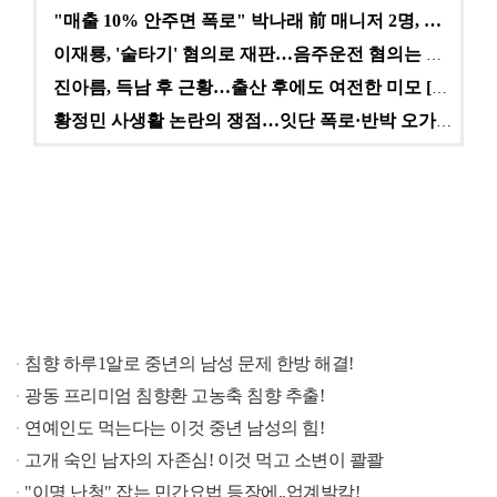
"매출 10% 안주면 폭로" 박나래 前 매니저 2명, …
이재룡, '술타기' 혐의로 재판…음주운전 혐의는 미적용…
진아름, 득남 후 근황…출산 후에도 여전한 미모 [스타…
황정민 사생활 논란의 쟁점…잇단 폭로·반박 오가는 소모…