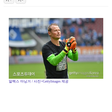
[ST포토] 문정민, 힘찬 티샷
[ST포토] 문정민, 자신감 가득
[ST포토] 문정민, 버디 성공
데이식스 영케이, '사운드플래닛페스티벌' 출격…첫 솔로…
[ST포토] 문정민, 안정된 퍼팅
알렉스 마닝거 / 사진=GettyImages 제공