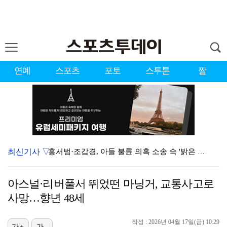
연예
스포츠
포토
스투툰
짤
최신기사 ▽
홍서범·조갑경, 아들 불륜 의혹 소송 속 '밝은 근황'…
데뷔는 쉬워도 생존은 어렵다…K팝 아이돌 평균 수명 4…
아스널·리버풀서 뛰었떤 마닝거, 교통사고로
'리틀 김연경' 손서연 28점 폭발…U17 여자배구, …
사망…향년 48세
'조폭 연루설 부인' 조세호, 8개월 만에 SNS 업로…
작성 : 2026년 04월 17일(금) 10:29
가+
가-
'호프', 글로벌 순항…토론토 영화제 미드나잇 매드니스…