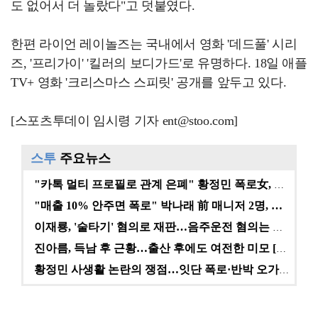
도 없어서 더 놀랐다"고 덧붙였다.
한편 라이언 레이놀즈는 국내에서 영화 '데드풀' 시리
즈, '프리가이' '킬러의 보디가드'로 유명하다. 18일 애플
TV+ 영화 '크리스마스 스피릿' 공개를 앞두고 있다.
[스포츠투데이 임시령 기자 ent@stoo.com]
스투
주요뉴스
"카톡 멀티 프로필로 관계 은폐" 황정민 폭로女, 문자…
"매출 10% 안주면 폭로" 박나래 前 매니저 2명, …
이재룡, '술타기' 혐의로 재판…음주운전 혐의는 미적용…
진아름, 득남 후 근황…출산 후에도 여전한 미모 [스타…
황정민 사생활 논란의 쟁점…잇단 폭로·반박 오가는 소모…