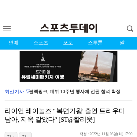
연예
스포츠
포토
스투툰
짤
최신기사 ▽
블랙핑크, 데뷔 10주년 행사에 전원 참석 확정 [공식…
김규원, 뒤늦게 알려진 공익 시절 선행 "소변 실수한 …
라이언 레이놀즈 "'복면가왕' 출연 트라우마
블랙핑크, 완전체 10주년 행사 성사됐지만…'40명만 …
남아, 지옥 같았다" [ST@할리웃]
[ST포토] 박현경, 오전조는 힘들어
작성 : 2022년 11월 08일(화) 17:09
가+
가-
김주형, PGA 윈덤 챔피언십 1R 공동 11위…임성재…