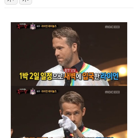
[ST포토] 고지원, 야디지북 체크
UEFA, 인판티노 회장 사퇴 압박 유지…"월드컵 보이…
축구협회 심판 성정대 의혹 日까지 퍼졌다…"스포츠 공평…
'해남 파인비치 개최' BMW 레이디스 챔피언십, 얼리…
YG 신사옥 출입문 '골프채 난동' 女, 현행범 체포