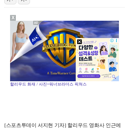
박지민 아나운서 "발리까지 갔는데…'피의 게임2' 출연…
X
에스파 고척돔 공연에 반가운 얼굴…아이들 미연·트와이스…
"언론사 대표·국회의원도"…최연청, 판사 남편까지 화려…
'서명관·야고 연속골' 울산, 동해안 더비서 포항 제압…
한국 남자배구, 중국 3-0 완파하고 동아시아선수권 결…
할리우드 화재 / 사진=워너브라더스 픽쳐스
[스포츠투데이 서지현 기자] 할리우드 영화사 인근에