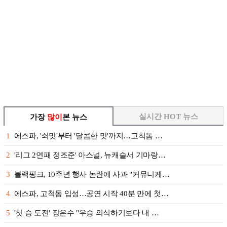
실시간 HOT 뉴스
가장
많이
본 뉴스
1
에스파, '쇠맛'부터 '달콤한 맛'까지…고척돔 …
2
'리그 2연패 정조준' 아스널, 뉴캐슬서 기마랑…
3
블랙핑크, 10주년 행사 논란에 사과 "커뮤니케…
4
에스파, 고척돔 입성…공연 시작 40분 만에 첫…
5
'첫 승 도전' 장은수 "우승 의식하기보다 내 …