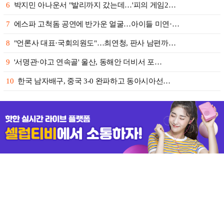
6
박지민 아나운서 "발리까지 갔는데…'피의 게임2…
7
에스파 고척돔 공연에 반가운 얼굴…아이들 미연·…
8
"언론사 대표·국회의원도"…최연청, 판사 남편까…
9
'서명관·야고 연속골' 울산, 동해안 더비서 포…
10
한국 남자배구, 중국 3-0 완파하고 동아시아선…