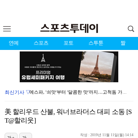
연예
스포츠
포토
스투툰
짤
최신기사 ▽
에스파, '쇠맛'부터 '달콤한 맛'까지…고척돔 가득 채…
'리그 2연패 정조준' 아스널, 뉴캐슬서 기마랑이스 영…
美 할리우드 산불, 워너브라더스 대피 소동 [S
블랙핑크, 10주년 행사 논란에 사과 "커뮤니케이션 문…
T@할리웃]
에스파, 고척돔 입성…공연 시작 40분 만에 첫 인사 …
작성 : 2019년 11월 11일(월) 14:14
가+
가-
'첫 승 도전' 장은수 "우승 의식하기보다 내 플레이에…