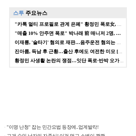
스투
주요뉴스
"카톡 멀티 프로필로 관계 은폐" 황정민 폭로女, 문자…
"매출 10% 안주면 폭로" 박나래 前 매니저 2명, …
이재룡, '술타기' 혐의로 재판…음주운전 혐의는 미적용…
진아름, 득남 후 근황…출산 후에도 여전한 미모 [스타…
황정민 사생활 논란의 쟁점…잇단 폭로·반박 오가는 소모…