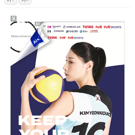
[ST포토] 신다인, 역전 기대하세요
X
[ST포토] 강채연-장은수-서어진, 승리의 브이
[ST포토] 강채연, 첫 우승 정조준
[ST포토] 정슬기, 타구 확인
[ST포토] 박민지-이지현3, 최종 라운드 출발