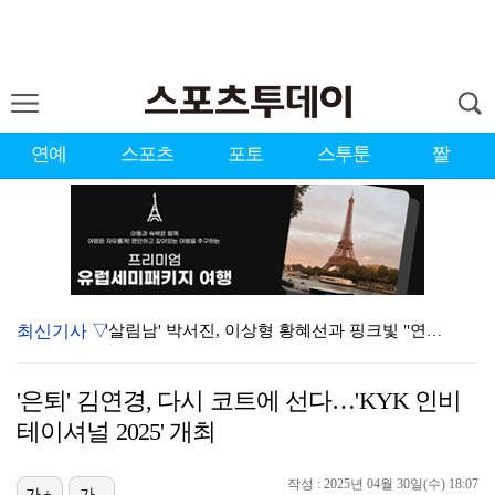
연예
스포츠
포토
스투툰
짤
최신기사 ▽
'살림남' 박서진, 이상형 황혜선과 핑크빛 "연락처 드…
'손서연 23점' U-17 여자배구, 이탈리아 3-1 …
'은퇴' 김연경, 다시 코트에 선다…'KYK 인비
[ST포토] 김민주, 여유로운 표정
테이셔널 2025' 개최
[ST포토] 김민주, 집중하는 티샷
작성 : 2025년 04월 30일(수) 18:07
가+
가-
[ST포토] 유현조-박민지-이지현3, 최종 라운드 출발…