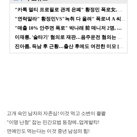
"카톡 멀티 프로필로 관계 은폐" 황정민 폭로女, 문자…
"연락말라" 황정민VS"녹취 다 올려" 폭로녀 A 씨,…
"매출 10% 안주면 폭로" 박나래 前 매니저 2명, …
이재룡, '술타기' 혐의로 재판…음주운전 혐의는 미적용…
진아름, 득남 후 근황…출산 후에도 여전한 미모 [스타…