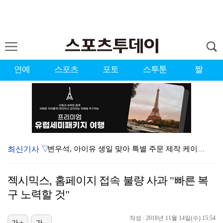
연예
스포츠
포토
스투툰
짤
최신기사 ▽
변우석, 아이유 생일 맞아 특별 주문 제작 케이크 선물…
[ST포토] 차준환, 아이돌 보다 잘생긴 얼굴
젝시믹스, 홈페이지 접속 불량 사과 "빠른 복
[ST포토] 차준환, 레벨업
구 노력할 것"
마이클 잭슨 전기 영화 '마이클2', 제작 추진 "내년…
작성 : 2018년 11월 14일(수) 15:54
[ST포토] 차준환, 얼굴에 홀릭
가+
가-