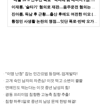
이재룡, '술타기' 혐의로 재판…음주운전 혐의는 미적용…
진아름, 득남 후 근황…출산 후에도 여전한 미모 [스타…
황정민 사생활 논란의 쟁점…잇단 폭로·반박 오가는 소모…