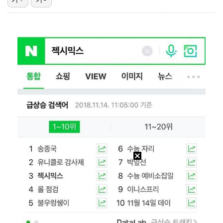
안보현·정은채→유승호까지…판 키워 돌아온 '재벌X형사2…
[ST포토] 차준환 노래도 들을 수 있는 아이스쇼
[ST포토] 차준환, 잘생김 한도초과
[ST포토] 차준환, 만랩으로!
[ST포토] 차준환, '잘생김 어디 안가네'