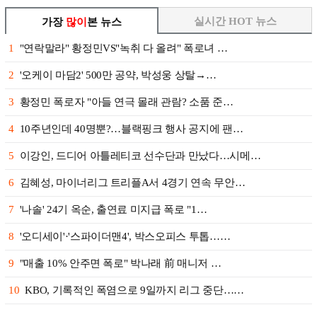
실시간 HOT 뉴스
가장
많이
본 뉴스
1
"연락말라" 황정민VS"녹취 다 올려" 폭로녀 …
2
'오케이 마담2' 500만 공약, 박성웅 상탈→…
3
황정민 폭로자 "아들 연극 몰래 관람? 소품 준…
4
10주년인데 40명뿐?…블랙핑크 행사 공지에 팬…
5
이강인, 드디어 아틀레티코 선수단과 만났다…시메…
6
김혜성, 마이너리그 트리플A서 4경기 연속 무안…
7
'나솔' 24기 옥순, 출연료 미지급 폭로 "1…
8
'오디세이'·'스파이더맨4', 박스오피스 투톱……
9
"매출 10% 안주면 폭로" 박나래 前 매니저 …
10
KBO, 기록적인 폭염으로 9일까지 리그 중단……