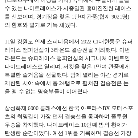
[스포츠투데이 이상필 기자] 국내에서 유일하게 즐길
수 있는 나이트레이스가 시종일관 흥미진진한 레이스
를 선보이며, 경기장을 찾은 1만여 관중(합계 9021명)
의 환호와 열기로 가득 채웠다.
11일 강원도 인제 스피디움에서 2022 CJ대한통운 슈퍼
레이스 챔피언십이 3라운드 결승전을 개최했다. 이번
라운드는 슈퍼레이스 챔피언십의 시그니처 이벤트인
나이트레이스로 열리며, 서킷을 찾은 1만여 관중에게
특별한 즐거움을 선물했다. 밤에 열리는 야간 경기로
제한된 시야 속에서 총 24랩으로 펼쳐진 결승전은 눈
을 뗄 수 없는 명승부들이 이어졌다.
삼성화재 6000 클래스에선 한국 아트라스BX 모터스포
츠의 최명길이 가장 먼저 결승선을 통과하며 폴투윈
우승을 차지했다. 나이트레이스 10번째 밤의 황제가
탄생한 순간이었다. 예선 1위를 기록하며 결승선 가장