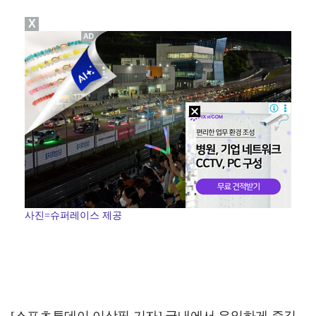
X
김혜성, 마이너리그 트리플A서 4경기 연속 무안타 침묵…
'나솔' 24기 옥순, 출연료 미지급 폭로 "1년 넘게…
'오디세이'·'스파이더맨4', 박스오피스 투톱…기록 경…
KBO, 기록적인 폭염으로 9일까지 리그 중단…내달 6…
"매출 10% 안주면 폭로" 박나래 前 매니저 2명, …
사진=슈퍼레이스 제공