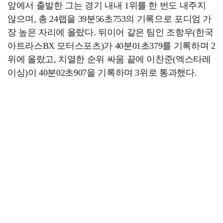
앞에서 출발한 그는 경기 내내 1위를 한 번도 내주지
않으며, 총 24랩을 39분56초753의 기록으로 포디엄 가
장 높은 자리에 올랐다. 뒤이어 같은 팀인 조항우(한국
아트라스BX 모터스포츠)가 40분01초379를 기록하며 2
위에 올랐고, 치열한 순위 싸움 끝에 이찬준(엑스타레
이싱)이 40분02초907을 기록하며 3위로 통과했다.