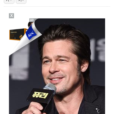
'오타니 MVP 경쟁자' 크로암스트롱, 홈런 아닌 발로…
X
[ST포토] 문정민, 힘찬 티샷
[ST포토] 고지우, 신중한 퍼팅
[ST포토] 노승희, 그린으로 간자
[ST포토] 문정민, 버디 성공