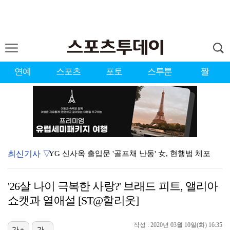
연예
스포츠
포토
스투툰
짤
최신기사 ▽
YG 신사옥 출입문 '골프채 난동' 女, 현행범 체포
표창원, 남규리에 15년만 공개 사과…"내가 틀렸다"
'26살 나이 극복한 사랑?' 브래드 피트, 앨리아
'리틀 김연경' 손서연 28점 폭발…U17 여자배구, …
쇼캣과 열애설 [ST@할리웃]
[ST포토] 박현경, 힘찬 세컨샷
작성 : 2020년 03월 10일(화) 16:35
[ST포토] 문정민, 자신감 가득
가+
가-