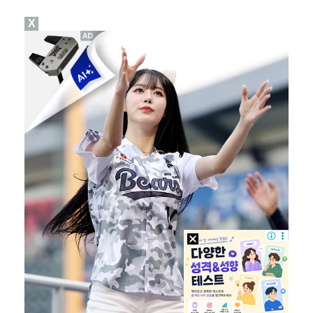
X
진세연, 전속계약 종료…FA 시장 나왔다 [공식]
정해인X강하늘X이청아X유재명X김선영 뭉쳤다…'아가미',…
'오징어 게임' 미국판 스핀오프, 제작 무산설 "넷플릭…
'1라운드 115위' 김민별, 2라운드 7타 줄이며 7…
[ST포토] 정지효, 반가운 손인사