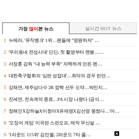
실시간 HOT 뉴스
가장
많이
본 뉴스
1
누에라, '뮤직뱅크' 1위…팬들에 "영원하자" …
2
'우리동네 전성시대' 딘딘, 첫 촬영부터 멘붕……
3
서장훈 감독 "내 능력 부족" 자책하게 만든 펜…
4
대한축구협회의 '심판 성접대'…최악의 경우 런던…
5
강채연, 제주삼다수 2R 깜짝 선두 도약…박민지…
6
진세연, 전속계약 종료…FA 시장 나왔다 [공식…
7
정해인X강하늘X이청아X유재명X김선영 뭉쳤다…'아…
8
'오징어 게임' 미국판 스핀오프, 제작 무산설 …
9
'1라운드 115위' 김민별, 2라운드 7타 줄…