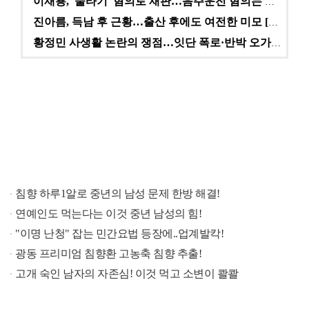
이재룡, '술타기' 혐의로 재판…음주운전 혐의는 미적용…
진아름, 득남 후 근황…출산 후에도 여전한 미모 [스타…
황정민 사생활 논란의 쟁점…잇단 폭로·반박 오가는 소모…