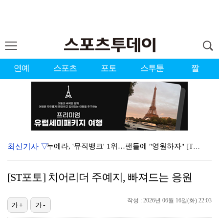
연예
스포츠
포토
스투툰
짤
최신기사 ▽
누에라, '뮤직뱅크' 1위…팬들에 "영원하자" [TV캡…
'우리동네 전성시대' 딘딘, 첫 촬영부터 멘붕…시작부터…
[ST포토] 치어리더 주예지, 빠져드는 응원
서장훈 감독 "내 능력 부족" 자책하게 만든 펜타곤과의…
작성 : 2026년 06월 16일(화) 22:03
대한축구협회의 '심판 성접대'…최악의 경우 런던 올림픽…
가+
가-
강채연, 제주삼다수 2R 깜짝 선두 도약…박민지 공동 …