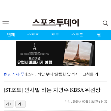
연예
스포츠
포토
스투툰
짤
최신기사 ▽
에스파, '쇠맛'부터 '달콤한 맛'까지…고척돔 가득 채…
'첫 승 도전' 장은수 "우승 의식하기보다 내 플레이에…
[ST포토] 인사말 하는 차명주 KBSA 위원장
에스파, 고척돔 입성…공연 시작 40분 만에 첫 인사 …
작성 : 2026년 06월 11일(목) 14:32
블랙핑크, 10주년 행사 논란에 사과 "커뮤니케이션 문…
가+
가-
박지민 아나운서 "발리까지 갔는데…'피의 게임2' 출연…