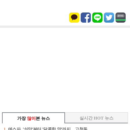
실시간 HOT 뉴스
가장
많이
본 뉴스
1
에스파, '쇠맛'부터 '달콤한 맛'까지…고척돔 …