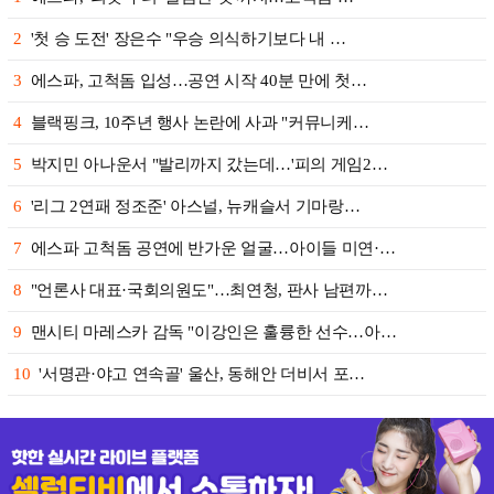
2
'첫 승 도전' 장은수 "우승 의식하기보다 내 …
3
에스파, 고척돔 입성…공연 시작 40분 만에 첫…
4
블랙핑크, 10주년 행사 논란에 사과 "커뮤니케…
5
박지민 아나운서 "발리까지 갔는데…'피의 게임2…
6
'리그 2연패 정조준' 아스널, 뉴캐슬서 기마랑…
7
에스파 고척돔 공연에 반가운 얼굴…아이들 미연·…
8
"언론사 대표·국회의원도"…최연청, 판사 남편까…
9
맨시티 마레스카 감독 "이강인은 훌륭한 선수…아…
10
'서명관·야고 연속골' 울산, 동해안 더비서 포…