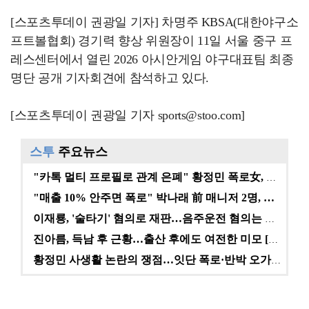
[스포츠투데이 권광일 기자] 차명주 KBSA(대한야구소
프트볼협회) 경기력 향상 위원장이 11일 서울 중구 프
레스센터에서 열린 2026 아시안게임 야구대표팀 최종
명단 공개 기자회견에 참석하고 있다.
[스포츠투데이 권광일 기자 sports@stoo.com]
스투
주요뉴스
"카톡 멀티 프로필로 관계 은폐" 황정민 폭로女, 문자…
"매출 10% 안주면 폭로" 박나래 前 매니저 2명, …
이재룡, '술타기' 혐의로 재판…음주운전 혐의는 미적용…
진아름, 득남 후 근황…출산 후에도 여전한 미모 [스타…
황정민 사생활 논란의 쟁점…잇단 폭로·반박 오가는 소모…