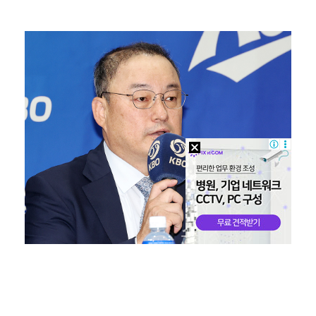
'리그 2연패 정조준' 아스널, 뉴캐슬서 기마랑이스 영…
에스파 고척돔 공연에 반가운 얼굴…아이들 미연·트와이스…
"언론사 대표·국회의원도"…최연청, 판사 남편까지 화려…
맨시티 마레스카 감독 "이강인은 훌륭한 선수…아틀레티코…
'서명관·야고 연속골' 울산, 동해안 더비서 포항 제압…