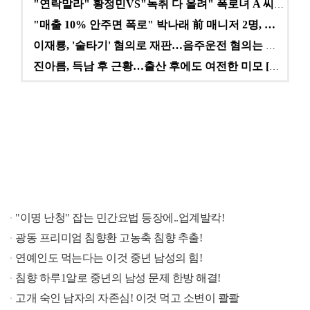
"연락말라" 황정민VS"녹취 다 올려" 폭로녀 A 씨,…
"매출 10% 안주면 폭로" 박나래 前 매니저 2명, …
이재룡, '술타기' 혐의로 재판…음주운전 혐의는 미적용…
진아름, 득남 후 근황…출산 후에도 여전한 미모 [스타…