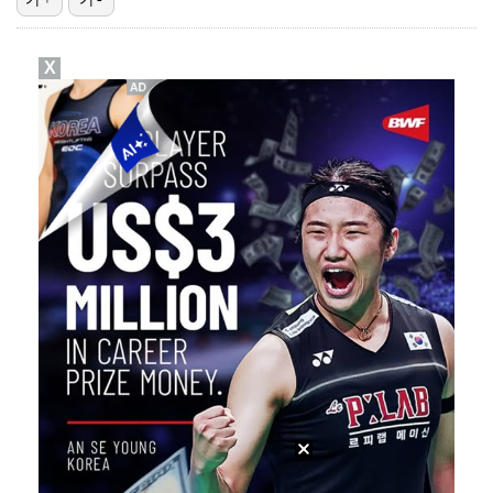
김혜성, 트리플A서 연장 10회에 안타 생산…4경기 연…
X
김지원, 어린이병원에 1억원 쾌척 "'닥터X' 촬영 중…
고영욱, 도 넘은 저격 논란…이번엔 박하선에 "감당 안…
기록적인 폭염에 멈췄던 KBO, 11일부터 순위 경쟁 …
경찰, 대한축구협회 '심판 성접대 논란' 수사 여부 검…