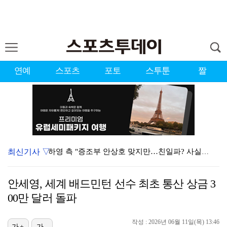
연예
스포츠
포토
스투툰
짤
최신기사 ▽
하영 측 "증조부 안상호 맞지만…친일파? 사실무근" […
'방송 출연' 유명 산부인과 원장, 프로포폴 셀프 투약…
안세영, 세계 배드민턴 선수 최초 통산 상금 3
"아예 다른 관계잖아"…황정민 폭로자, 팬 주장에 반박…
00만 달러 돌파
"스토킹 피해자" 황정민VS"2억대 손해배상" A 씨,…
작성 : 2026년 06월 11일(목) 13:46
가+
가-
"블랙핑크 데뷔 10주년 행사로 국중박 입장 통제"…문…