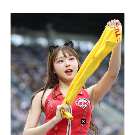
박문성 "축구협회 성접대 의혹? 사실이면 국제 망신…사…
폭로자 "황정민, 본인 말에 책임져야…내가 사생활에 초…
"기분 맞춰주려고" 축구협회, 외국인 심판 성접대 의혹…
'주장 완장' 김민재, 한국 떠나기 전 뮌헨 동료들에게…
방은희, 6년 지나도 생생한 母 고독사 아픔…끝내 오열…