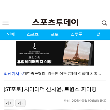
연예
스포츠
포토
스투툰
짤
최신기사 ▽
대한축구협회, 외국인 심판 7차례 성접대 의혹…이 기간…
청문회부터 압수수색·심판 성접대 의혹까지…월드컵 탈락이…
[ST포토] 치어리더 신서윤, 트윈스 파이팅
3승 사냥 시동 건 서교림 "샷·퍼트 만족스러워…좋은 …
작성 : 2026년 06월 09일(화) 19:39
"우산으로 때려"vs"그런 적 없다"…23기 부부 엇갈…
가+
가-
박지훈, 9월 잠실실내체육관서 앙코르 콘서트 개최