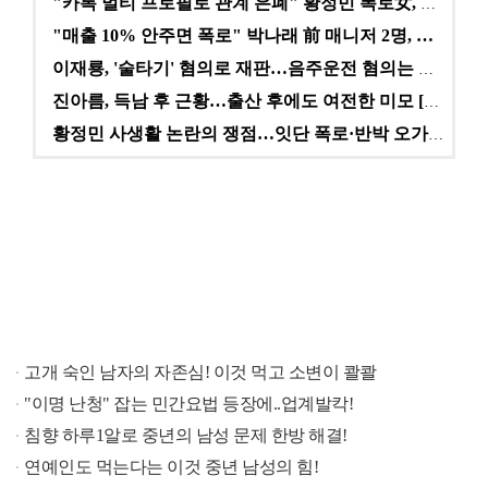
"카톡 멀티 프로필로 관계 은폐" 황정민 폭로女, 문자…
"매출 10% 안주면 폭로" 박나래 前 매니저 2명, …
이재룡, '술타기' 혐의로 재판…음주운전 혐의는 미적용…
진아름, 득남 후 근황…출산 후에도 여전한 미모 [스타…
황정민 사생활 논란의 쟁점…잇단 폭로·반박 오가는 소모…