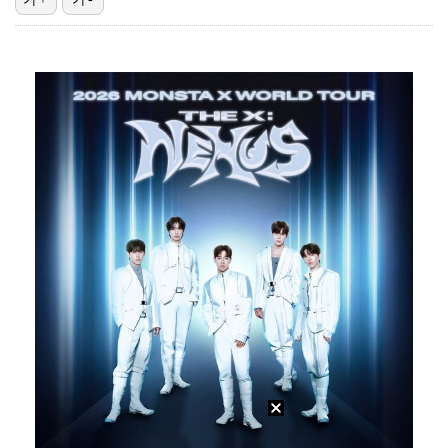
"언론사 대표·국회의원도"…최연청, 판사 남편까지 화려…
'첫 승 도전' 장은수 "우승 의식하기보다 내 플레이에…
박지민 아나운서 "발리까지 갔는데…'피의 게임2' 출연…
한국 남자배구, 중국 3-0 완파하고 동아시아선수권 결…
'서명관·야고 연속골' 울산, 동해안 더비서 포항 제압…