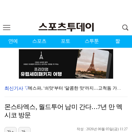
연예
스포츠
포토
스투툰
짤
최신기사 ▽
에스파, '쇠맛'부터 '달콤한 맛'까지…고척돔 가득 채…
블랙핑크, 10주년 행사 논란에 사과 "커뮤니케이션 문…
몬스타엑스, 월드투어 남미 간다…7년 만 멕
'리그 2연패 정조준' 아스널, 뉴캐슬서 기마랑이스 영…
시코 방문
에스파, 고척돔 입성…공연 시작 40분 만에 첫 인사 …
작성 : 2026년 06월 05일(금) 11:27
가+
가-
에스파 고척돔 공연에 반가운 얼굴…아이들 미연·트와이스…