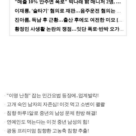
"매출 10% 안주면 폭로" 박나래 前 매니저 2명, …
이재룡, '술타기' 혐의로 재판…음주운전 혐의는 미적용…
진아름, 득남 후 근황…출산 후에도 여전한 미모 [스타…
황정민 사생활 논란의 쟁점…잇단 폭로·반박 오가는 소모…