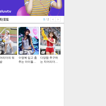
1
/ 2
어리더의 워
수영복 입고 춤
다양함 추구하
밤
추는 아이돌…
는 치어리더…