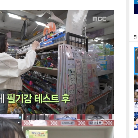
츠
라이프
포토
만화
FOC
많
연예
1
2
텍스
텍스
url 복
인쇄
목록