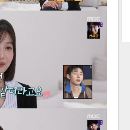
트 크
트 축
사
하기
보기
스