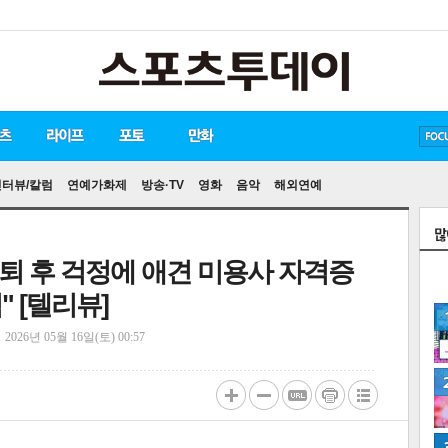
방탄소년단
손흥민
유아인
인터뷰/칼럼
연예가화제
방송·TV
영화
음악
해외연예
 은퇴 후 걱정에 애견 미용사 자격증
" [텔리뷰]
정
2026년 05월 16일(토) 00:57