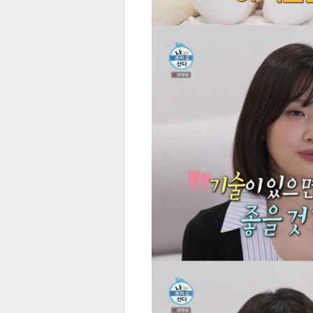
스북
터 공
달기
공유
버블