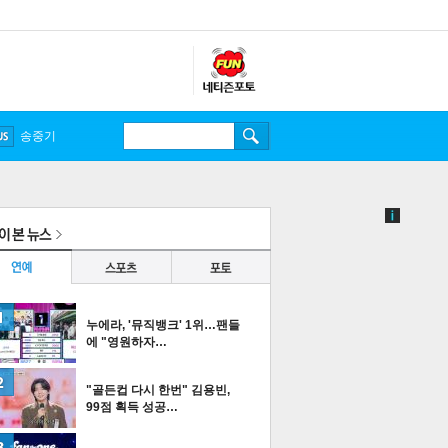
송중기
누에라, '뮤직뱅크' 1위…팬들
에 "영원하자…
"골든컵 다시 한번" 김용빈,
99점 획득 성공…