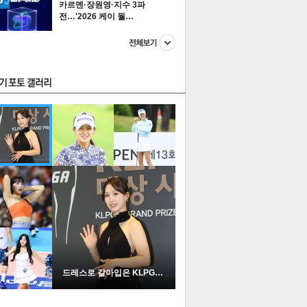
카르멘·장원영·지수 3파
전…'2026 케이 월…
스투펀
US
이 본 뉴스
스포츠
포토
드레스로 갈아입은 KLPGA …