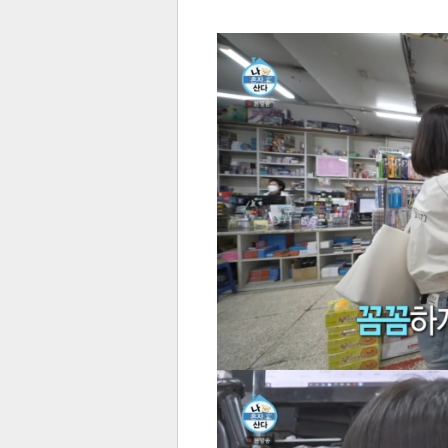
전
로그
즐겨찾기
많이 본 뉴스
최신 뉴스
연예
스포
페이
트위
댓글
밴드
네이