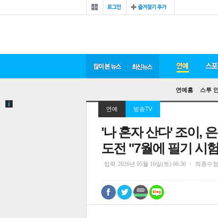
연예홈
스투 
연예
방송TV
'나 혼자 산다' 조이,
도전 "7월에 필기 시험
입력
2026년 05월 16일(토) 06:30
최종수
0