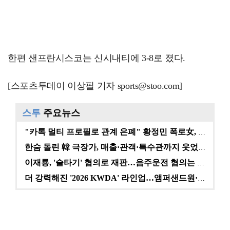
한편 샌프란시스코는 신시내티에 3-8로 졌다.
[스포츠투데이 이상필 기자 sports@stoo.com]
스투
주요뉴스
"카톡 멀티 프로필로 관계 은폐" 황정민 폭로女, 문자…
한숨 돌린 韓 극장가, 매출·관객·특수관까지 웃었다 […
이재룡, '술타기' 혐의로 재판…음주운전 혐의는 미적용…
더 강력해진 '2026 KWDA' 라인업…앰퍼샌드원·나…