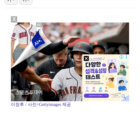
"기분 맞춰주려고" 축구협회, 외국인 심판 성접대 의혹…
X
"우산으로 때려"vs"그런 적 없다"…23기 부부 엇갈…
박문성 "축구협회 성접대 의혹? 사실이면 국제 망신…사…
폭로자 "황정민, 본인 말에 책임져야…내가 사생활에 초…
'주장 완장' 김민재, 한국 떠나기 전 뮌헨 동료들에게…
이정후 / 사진=Gettyimages 제공