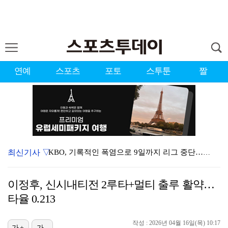
연예
스포츠
포토
스투툰
짤
최신기사 ▽
KBO, 기록적인 폭염으로 9일까지 리그 중단…내달 6…
이강인, 드디어 아틀레티코 선수단과 만났다…시메오네 감…
이정후, 신시내티전 2루타+멀티 출루 활약…
대한축구협회, 외국인 심판 7차례 성접대 의혹…이 기간…
타율 0.213
3승 사냥 시동 건 서교림 "샷·퍼트 만족스러워…좋은 …
작성 : 2026년 04월 16일(목) 10:17
가+
가-
박지훈, 9월 잠실실내체육관서 앙코르 콘서트 개최