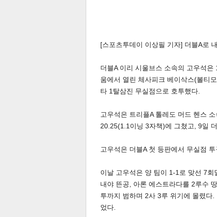
[스포츠투데이 이상필 기자] 더블A로 
더블A 이리 시울브스 소속의 고우석은 
움에서 열린 체사피크 베이삭스(볼티모
타 1탈삼진 무실점으로 호투했다.
고우석은 트리플A 톨레도 머드 헨스 
20.25(1.1이닝 3자책)에 그쳤고, 9일
고우석은 더블A 첫 등판에서 무실점 투
이날 고우석은 양 팀이 1-1로 맞선 7
내야 뜬공, 아론 에스트라다를 2루수 
투까지 범하며 2사 3루 위기에 몰렸다
었다.