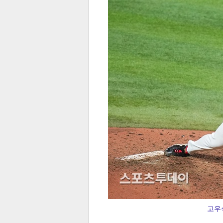
전
로그
즐겨찾기
많이 본 뉴스
최신 뉴스
연예
스포
페이
트위
댓글
밴드
네이
고우석