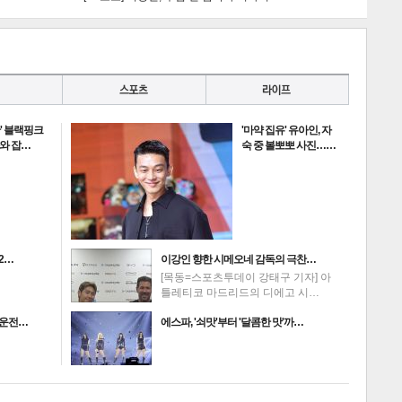
란' 블랙핑크
'마약 집유' 유아인, 자
과와 잡…
숙 중 볼뽀뽀 사진……
2…
이강인 향한 시메오네 감독의 극찬…
[목동=스포츠투데이 강태구 기자] 아
틀레티코 마드리드의 디에고 시…
주운전…
에스파, '쇠맛'부터 '달콤한 맛'까…