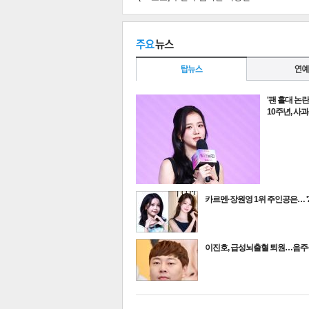
'팬 홀대 논
10주년, 사
카르멘·장원영 1위 주인공은… '
최신뉴스
이진호, 급성뇌출혈 퇴원…음
기