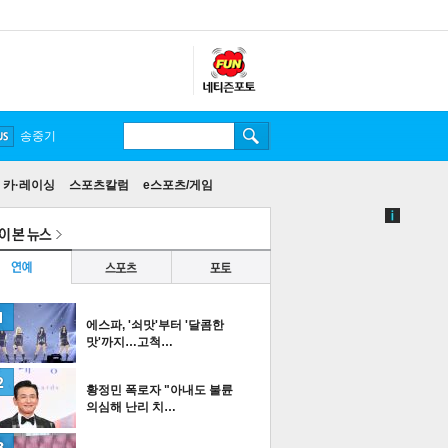
카·레이싱
스포츠칼럼
e스포츠/게임
에스파, '쇠맛'부터 '달콤한
맛'까지…고척…
황정민 폭로자 "아내도 불륜
의심해 난리 치…