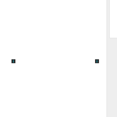
트 크
트 축
사
하기
보기
스