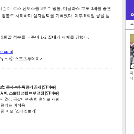
슨 데 로스 산토스를 3루수 땅볼, 더글라스 호도 3세를 중견
수 땅볼로 처리하며 삼자범퇴를 기록했다. 이후 9회말 공을 넘
9회말 점수를 내주며 1-2 끝내기 패배를 당했다.
oo.com
]
한 뉴스 ⓒ 스포츠투데이>
치
터
, 문자·녹취록 증거 공개 [ST이슈]
 씨, 스토킹 성립 여부 쟁점 [ST이슈]
니저 2명, 공갈미수·횡령 혐의로 재판
전 혐의는 미적용
한 미모 [스타엿보기]