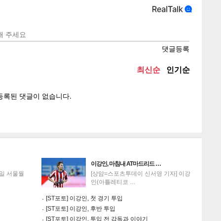
텍스
텍스
url 복
인쇄
목록
게
소
이강인, 마침내 AT마드리드 …
9일 서울월
[상암=스포츠투데이 신서영 기자] 이강
인(아틀레티코 …
[ST포토] 이강인, 첫 경기 투입
[ST포토] 이강인, 후반 투입
[ST포토] 이강인, 투입 전 감독과 이야기