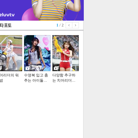
1
/ 2
어리더의 워
수영복 입고 춤
다양함 추구하
밤
추는 아이돌…
는 치어리더…