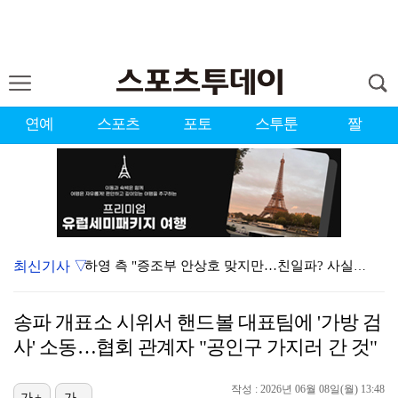
연예
스포츠
포토
스투툰
짤
최신기사 ▽
하영 측 "증조부 안상호 맞지만…친일파? 사실무근" […
'방송 출연' 유명 산부인과 원장, 프로포폴 셀프 투약…
송파 개표소 시위서 핸드볼 대표팀에 '가방 검
김지원, 어린이병원에 1억원 쾌척 "'닥터X' 촬영 중…
사' 소동…협회 관계자 "공인구 가지러 간 것"
"블랙핑크 데뷔 10주년 행사로 국중박 입장 통제"…문…
작성 : 2026년 06월 08일(월) 13:48
가+
가-
'친일 의혹' 하영 증조부 안상호, 고종 독살 의혹까지…