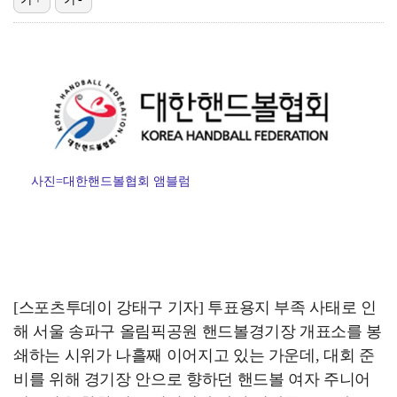
'선업튀' 서혜원, 결혼 4개월 만에 임신 경사 "행복…
"주말부부 힘든데…변호사 남편, 덕질이 우선순위" 오초…
권영찬, 김수현 관련 허위사실 유포 혐의로 검찰行
기록적인 폭염에 멈췄던 KBO, 11일부터 순위 경쟁 …
고영욱, 도 넘은 저격 논란…이번엔 박하선에 "감당 안…
사진=대한핸드볼협회 앰블럼
[스포츠투데이 강태구 기자] 투표용지 부족 사태로 인
해 서울 송파구 올림픽공원 핸드볼경기장 개표소를 봉
쇄하는 시위가 나흘째 이어지고 있는 가운데, 대회 준
비를 위해 경기장 안으로 향하던 핸드볼 여자 주니어