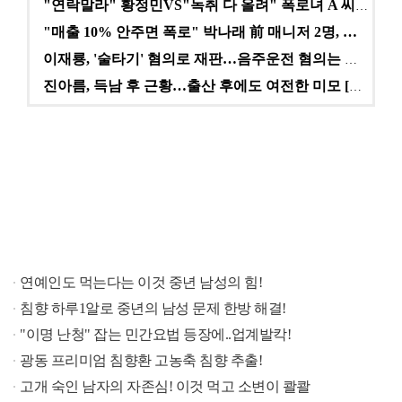
"연락말라" 황정민VS"녹취 다 올려" 폭로녀 A 씨,…
"매출 10% 안주면 폭로" 박나래 前 매니저 2명, …
이재룡, '술타기' 혐의로 재판…음주운전 혐의는 미적용…
진아름, 득남 후 근황…출산 후에도 여전한 미모 [스타…