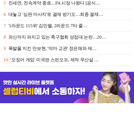
5
진세연, 전속계약 종료…FA 시장 나왔다 [공식…
6
대놓고 '심판 마사지'로 결재 받기도…최종 결재…
7
'1라운드 115위' 김민별, 2라운드 7타 줄…
8
외신까지 퍼지고 있는 축구협회 성접대 논란…20…
9
폭발물 지킨 안보현, '악마 교관' 정은채와 재…
10
'오징어 게임' 미국판 스핀오프, 제작 무산설 …