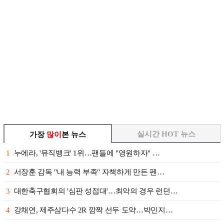
실시간 HOT 뉴스
가장
많이
본 뉴스
1
누에라, '뮤직뱅크' 1위…팬들에 "영원하자" …
2
서장훈 감독 "내 능력 부족" 자책하게 만든 펜…
3
대한축구협회의 '심판 성접대'…최악의 경우 런던…
4
강채연, 제주삼다수 2R 깜짝 선두 도약…박민지…