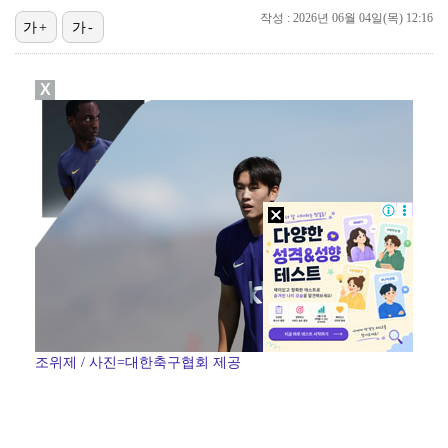
작성 : 2026년 06월 04일(목) 12:16
가+
가-
대놓고 '심판 마사지'로 결재 받기도…최종 결재권자는 …
'1라운드 115위' 김민별, 2라운드 7타 줄이며 7…
X
외신까지 퍼지고 있는 축구협회 성접대 논란…2002 한…
폭발물 지킨 안보현, '악마 교관' 정은채와 재회(재벌…
'오징어 게임' 미국판 스핀오프, 제작 무산설 "넷플릭…
조위제 / 사진=대한축구협회 제공