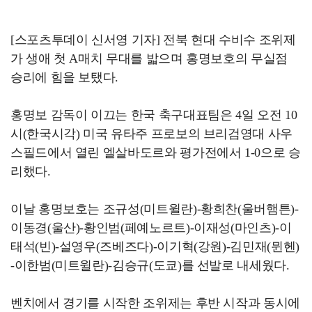
[스포츠투데이 신서영 기자] 전북 현대 수비수 조위제
가 생애 첫 A매치 무대를 밟으며 홍명보호의 무실점
승리에 힘을 보탰다.
홍명보 감독이 이끄는 한국 축구대표팀은 4일 오전 10
시(한국시각) 미국 유타주 프로보의 브리검영대 사우
스필드에서 열린 엘살바도르와 평가전에서 1-0으로 승
리했다.
이날 홍명보호는 조규성(미트윌란)-황희찬(울버햄튼)-
이동경(울산)-황인범(페예노르트)-이재성(마인츠)-이
태석(빈)-설영우(즈베즈다)-이기혁(강원)-김민재(뮌헨)
-이한범(미트윌란)-김승규(도쿄)를 선발로 내세웠다.
벤치에서 경기를 시작한 조위제는 후반 시작과 동시에