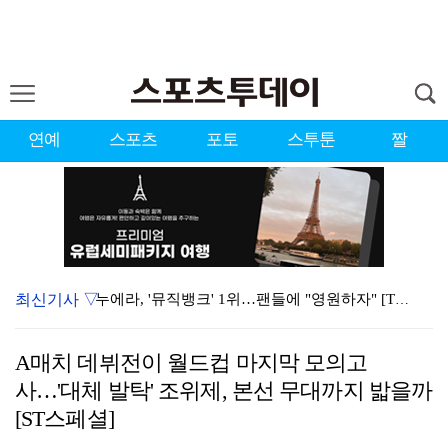
연예
스포츠
포토
스투툰
짤
최신기사 ▽
누에라, '뮤직뱅크' 1위…팬들에 "영원하자" [TV캡…
서장훈 감독 "내 능력 부족" 자책하게 만든 펜타곤과의…
A매치 데뷔전이 월드컵 마지막 모의고
대한축구협회의 '심판 성접대'…최악의 경우 런던 올림픽…
사…'대체 발탁' 조위제, 본선 무대까지 밟을까
강채연, 제주삼다수 2R 깜짝 선두 도약…박민지 공동 …
[ST스페셜]
진세연, 전속계약 종료…FA 시장 나왔다 [공식]