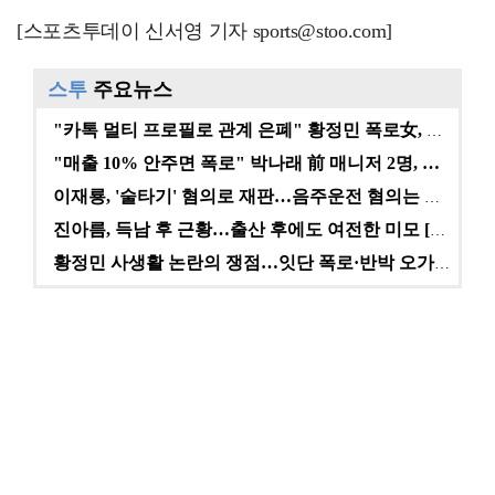
[스포츠투데이 신서영 기자 sports@stoo.com]
스투
주요뉴스
"카톡 멀티 프로필로 관계 은폐" 황정민 폭로女, 문자…
"매출 10% 안주면 폭로" 박나래 前 매니저 2명, …
이재룡, '술타기' 혐의로 재판…음주운전 혐의는 미적용…
진아름, 득남 후 근황…출산 후에도 여전한 미모 [스타…
황정민 사생활 논란의 쟁점…잇단 폭로·반박 오가는 소모…