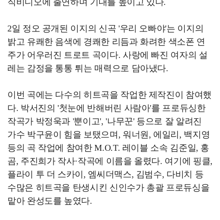
직비디오에 출연하며 기대를 높이고 있다.
2일 정오 공개된 이지의 신곡 '우리 오빠야'는 이지의
밝고 유쾌한 음색에 경쾌한 리듬과 화려한 색소폰 연
주가 어우러진 트로트 곡이다. 사랑에 빠진 여자의 설
레는 감정을 통통 튀는 매력으로 담아냈다.
이번 곡에는 다수의 히트곡을 작업한 제작진이 참여했
다. 박서진의 '첫눈에 반해버린 사람아'를 프로듀싱한
작곡가 박정욱과 '뿐이고', '나무꾼' 등으로 잘 알려진
가수 박구윤이 힘을 보탰으며, 워너원, 에일리, 백지영
등의 곡 작업에 참여한 M.O.T. 레이블 소속 김준일, 홍
곰, 주진희가 작사·작곡에 이름을 올렸다. 여기에 핑클,
플라이 투 더 스카이, 엠씨더맥스, 김범수, 다비치 등
수많은 히트곡을 탄생시킨 신인수가 총괄 프로듀싱을
맡아 완성도를 높였다.