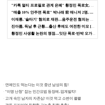
"카톡 멀티 프로필로 관계 은폐" 황정민 폭로女, 문자…
"매출 10% 안주면 폭로" 박나래 前 매니저 2명, …
이재룡, '술타기' 혐의로 재판…음주운전 혐의는 미적용…
진아름, 득남 후 근황…출산 후에도 여전한 미모 [스타…
황정민 사생활 논란의 쟁점…잇단 폭로·반박 오가는 소모…