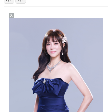
이강인, 아틀레티코 마드리드 첫 훈련 진행…9일 맨시티…
X
폭발물 지킨 안보현, '악마 교관' 정은채와 재회(재벌…
대놓고 '심판 마사지'로 결재 받기도…최종 결재권자는 …
외신까지 퍼지고 있는 축구협회 성접대 논란…2002 한…
'1라운드 115위' 김민별, 2라운드 7타 줄이며 7…