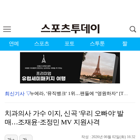
연예
스포츠
포토
스투툰
짤
최신기사 ▽
누에라, '뮤직뱅크' 1위…팬들에 "영원하자" [TV캡…
강채연, 제주삼다수 2R 깜짝 선두 도약…박민지 공동 …
치과의사 가수 이지, 신곡 '우리 오빠야' 발
폭발까지 5분…안보현·정은채, 목숨 건 사투 시작(재벌…
매…조재윤·조정민 MV 지원사격
서장훈 감독 "내 능력 부족" 자책하게 만든 펜타곤과의…
작성 : 2026년 06월 02일(화) 16:32
가+
가-
대한축구협회의 '심판 성접대'…최악의 경우 런던 올림픽…