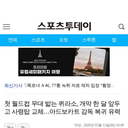
연예
스포츠
포토
스투툰
짤
최신기사 ▽
폭로녀 A 씨, 77통 녹취 자료 재차 입장 "황정민은…
경찰, '감독 선임 논란' 대한축구협회 압수수색…홍명보…
첫 월드컵 무대 밟는 퀴라소, 개막 한 달 앞두
'이상준쇼' PD "LA 공연 비판 겸허히 수용, 허위…
고 사령탑 교체…아드보카트 감독 복귀 유력
입지 좁아진 김하성, 빅리그 복귀에도 2경기 연속 결장…
작성 : 2026년 05월 12일(화) 10:49
가+
가-
아이들 미연, 첫 日 디지털 싱글 '런어웨이' 발매…청…