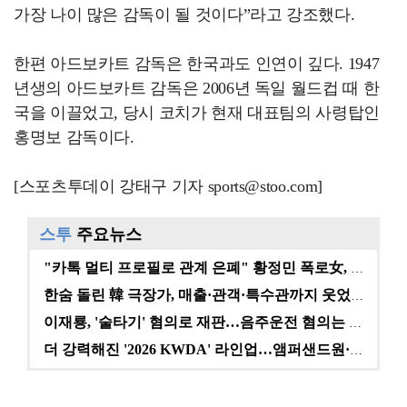
가장 나이 많은 감독이 될 것이다”라고 강조했다.
한편 아드보카트 감독은 한국과도 인연이 깊다. 1947
년생의 아드보카트 감독은 2006년 독일 월드컵 때 한
국을 이끌었고, 당시 코치가 현재 대표팀의 사령탑인
홍명보 감독이다.
[스포츠투데이 강태구 기자 sports@stoo.com]
스투
주요뉴스
"카톡 멀티 프로필로 관계 은폐" 황정민 폭로女, 문자…
한숨 돌린 韓 극장가, 매출·관객·특수관까지 웃었다 […
이재룡, '술타기' 혐의로 재판…음주운전 혐의는 미적용…
더 강력해진 '2026 KWDA' 라인업…앰퍼샌드원·나…