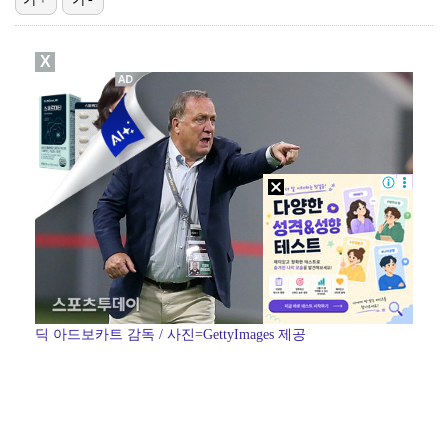
[ST포토] 키키 이솔, '설레는 컴백'
X
[ST포토] 키키 지유, 포인트 안무로 매력발산
[ST포토] 키키 지유, '꽃보다 예쁨'
박해준, 오늘(6일) '산지직송3' 출격…'폭싹' 강유…
[ST포토] 지유, 키키 리더 미모는 이정도!
딕 아드보카트 감독 / 사진=GettyImages 제공