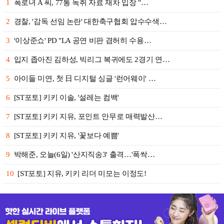
1
폭로녀 A 씨, 77통 녹취 자료 재차 입장 "…
2
경찰, '감독 선임 논란' 대한축구협회 압수수색…
3
'이상준쇼' PD "LA 공연 비판 겸허히 수용…
4
입지 좁아진 김하성, 빅리그 복귀에도 2경기 연…
5
아이들 미연, 첫 日 디지털 싱글 '런어웨이' …
6
[ST포토] 키키 이솔, '설레는 컴백'
7
[ST포토] 키키 지유, 포인트 안무로 매력발산…
8
[ST포토] 키키 지유, '꽃보다 예쁨'
9
박해준, 오늘(6일) '산지직송3' 출격…'폭싹…
10
[ST포토] 지유, 키키 리더 미모는 이정도!