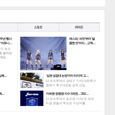
0주년 행사
에스파, '쇠맛'부터 '달
 "커뮤니…
콤한 맛'까지…고척…
데이 송오
그룹 블랙핑
PINK…
의심해…
'심판 성접대 논란'까지 터지며 고…
[스포츠투데이 강태구 기자] 대한축구
협회가 축구대표팀 감독 선임…
고독…
카르멘·장원영·지수 3파전…'202…
[스포츠투데이 송오정 기자] 전 세계
K-팝 팬들의 투표로 수상자를…