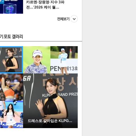
카르멘·장원영·지수 3파
전…'2026 케이 월…
스투펀
US
이 본 뉴스
스포츠
포토
드레스로 갈아입은 KLPGA …