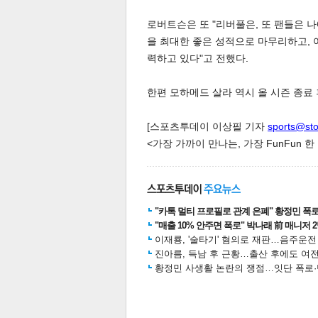
로버트슨은 또 "리버풀은, 또 팬들은 나
을 최대한 좋은 성적으로 마무리하고, 
력하고 있다"고 전했다.
한편 모하메드 살라 역시 올 시즌 종료
체
인
[스포츠투데이 이상필 기자
sports@st
<가장 가까이 만나는, 가장 FunFun 
"카톡 멀티 프로필로 관계 은폐" 황정민 폭로女
"매출 10% 안주면 폭로" 박나래 前 매니저 
이재룡, '술타기' 혐의로 재판…음주운
진아름, 득남 후 근황…출산 후에도 여전
황정민 사생활 논란의 쟁점…잇단 폭로·반