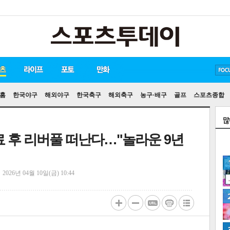
방탄소년단
손흥민
유아인
홈
한국야구
해외야구
한국축구
해외축구
농구·배구
골프
스포츠종합
료 후 리버풀 떠난다…"놀라운 9년
정
2026년 04월 10일(금) 10:44