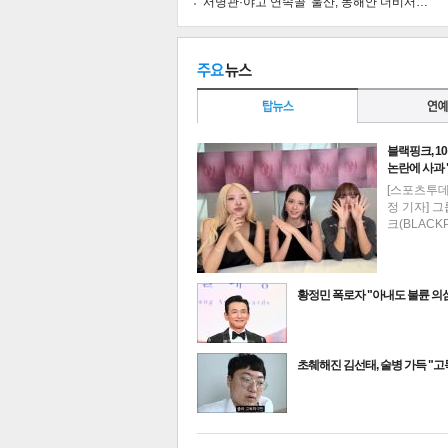
'서명관·야고 연속골' 울산, 동해안 더비서…
블랙핑크, 1
논란에 사과
[스포츠투
정 기자] 
크(BLACK
황정민 폭로자 "아내도 불륜 
최신뉴스
초췌해진 김선태, 술병 가득 "
기