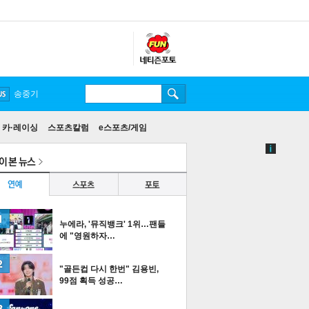
송중기
카·레이싱
스포츠칼럼
e스포츠/게임
누에라, '뮤직뱅크' 1위…팬들
에 "영원하자…
"골든컵 다시 한번" 김용빈,
99점 획득 성공…