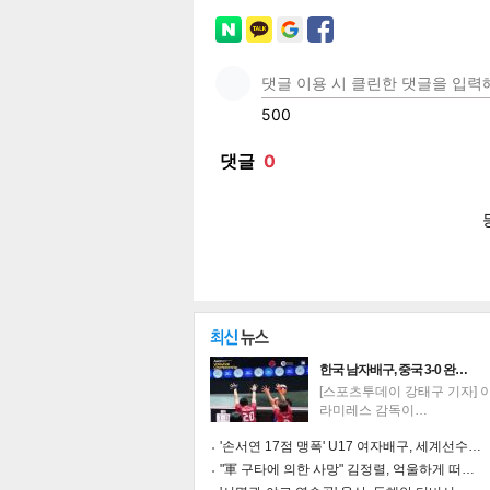
페이
트위
카카
밴드
네이
공유
유
로그
한국 남자배구, 중국 3-0 완…
[스포츠투데이 강태구 기자] 
라미레스 감독이…
'손서연 17점 맹폭' U17 여자배구, 세계선수…
"軍 구타에 의한 사망" 김정렬, 억울하게 떠…