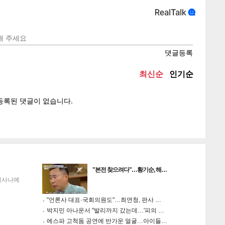
텍스
텍스
url 복
인쇄
목록
게
소
"본전 찾으려다"…황기순, 해…
이사나예
"언론사 대표·국회의원도"…최연청, 판사 …
박지민 아나운서 "발리까지 갔는데…'피의 …
에스파 고척돔 공연에 반가운 얼굴…아이들…