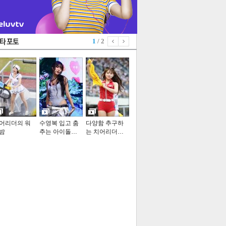
1
/ 2
어리더의 워
수영복 입고 춤
다양함 추구하
밤
추는 아이돌…
는 치어리더…