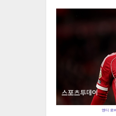
전
로그
즐겨찾기
많이 본 뉴스
최신 뉴스
연예
스포
앤디 로버
페이
트위
댓글
밴드
네이