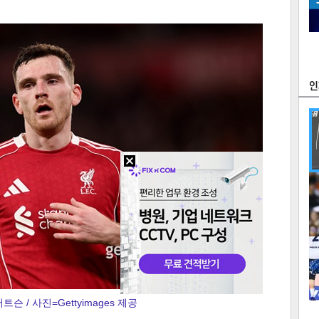
츠
라이프
포토
만화
FOC
많
연예
1
2
트슨 / 사진=Gettyimages 제공
텍스
텍스
url 복
인쇄
목록