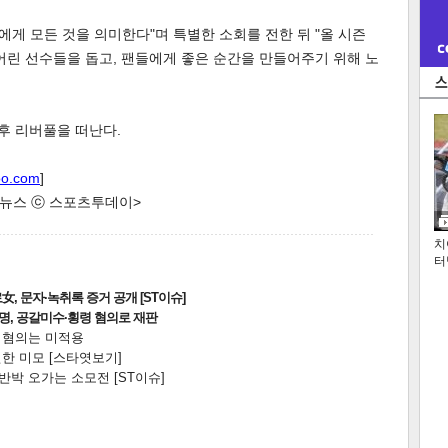
에게 모든 것을 의미한다"며 특별한 소회를 전한 뒤 "올 시즌
어린 선수들을 돕고, 팬들에게 좋은 순간을 만들어주기 위해 노
 후 리버풀을 떠난다.
oo.com
]
한 뉴스 ⓒ 스포츠투데이>
치
터
, 문자·녹취록 증거 공개 [ST이슈]
2명, 공갈미수·횡령 혐의로 재판
전 혐의는 미적용
한 미모 [스타엿보기]
박 오가는 소모전 [ST이슈]