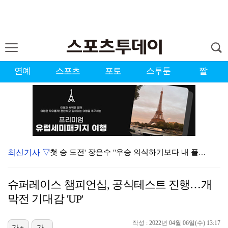
연예
스포츠
포토
스투툰
짤
최신기사 ▽
'첫 승 도전' 장은수 "우승 의식하기보다 내 플레이에…
에스파, '쇠맛'부터 '달콤한 맛'까지…고척돔 가득 채…
슈퍼레이스 챔피언십, 공식테스트 진행…개
에스파, 고척돔 입성…공연 시작 40분 만에 첫 인사 …
막전 기대감 'UP'
블랙핑크, 10주년 행사 논란에 사과 "커뮤니케이션 문…
작성 : 2022년 04월 06일(수) 13:17
가+
가-
에스파 고척돔 공연에 반가운 얼굴…아이들 미연·트와이스…