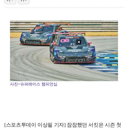
박지민 아나운서 "발리까지 갔는데…'피의 게임2' 출연…
'리그 2연패 정조준' 아스널, 뉴캐슬서 기마랑이스 영…
맨시티 마레스카 감독 "이강인은 훌륭한 선수…아틀레티코…
"언론사 대표·국회의원도"…최연청, 판사 남편까지 화려…
[ST포토] 이강인, 환하게 웃으며
사진=슈퍼레이스 챔피언십
[스포츠투데이 이상필 기자] 잠잠했던 서킷은 시즌 첫