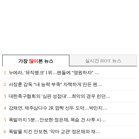
실시간 HOT 뉴스
가장
많이
본 뉴스
1
누에라, '뮤직뱅크' 1위…팬들에 "영원하자" …
2
서장훈 감독 "내 능력 부족" 자책하게 만든 펜…
3
대한축구협회의 '심판 성접대'…최악의 경우 런던…
4
강채연, 제주삼다수 2R 깜짝 선두 도약…박민지…
5
폭발까지 5분…안보현·정은채, 목숨 건 사투 시…
6
폭발물 지킨 안보현, '악마 교관' 정은채와 재…