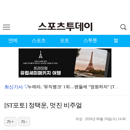
연예
스포츠
포토
스투툰
짤
최신기사 ▽
누에라, '뮤직뱅크' 1위…팬들에 "영원하자" [TV캡…
서장훈 감독 "내 능력 부족" 자책하게 만든 펜타곤과의…
[ST포토] 정택운, 멋진 비주얼
대한축구협회의 '심판 성접대'…최악의 경우 런던 올림픽…
작성 : 2026년 06월 10일(수) 14:40
강채연, 제주삼다수 2R 깜짝 선두 도약…박민지 공동 …
가+
가-
폭발까지 5분…안보현·정은채, 목숨 건 사투 시작(재벌…