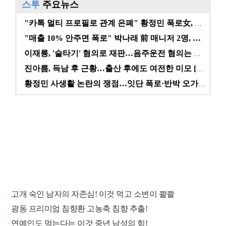
스투
주요뉴스
"카톡 멀티 프로필로 관계 은폐" 황정민 폭로女, 문자…
"매출 10% 안주면 폭로" 박나래 前 매니저 2명, …
이재룡, '술타기' 혐의로 재판…음주운전 혐의는 미적용…
진아름, 득남 후 근황…출산 후에도 여전한 미모 [스타…
황정민 사생활 논란의 쟁점…잇단 폭로·반박 오가는 소모…