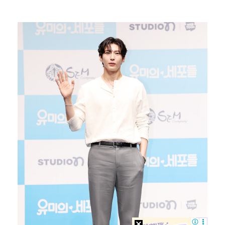
폭발물 지킨 안보현, '악마 교관' 정은채와 재회(재벌…
대놓고 '심판 마사지'로 결재 받기도…최종 결재권자는 …
진세연, 전속계약 종료…FA 시장 나왔다 [공식]
'1라운드 115위' 김민별, 2라운드 7타 줄이며 7…
이강인, 아틀레티코 마드리드 첫 훈련 진행…9일 맨시티…