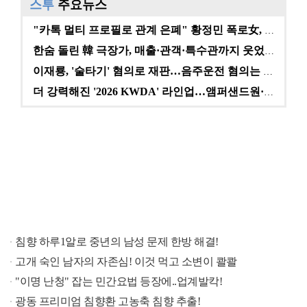
스투
주요뉴스
"카톡 멀티 프로필로 관계 은폐" 황정민 폭로女, 문자…
한숨 돌린 韓 극장가, 매출·관객·특수관까지 웃었다 […
이재룡, '술타기' 혐의로 재판…음주운전 혐의는 미적용…
더 강력해진 '2026 KWDA' 라인업…앰퍼샌드원·나…