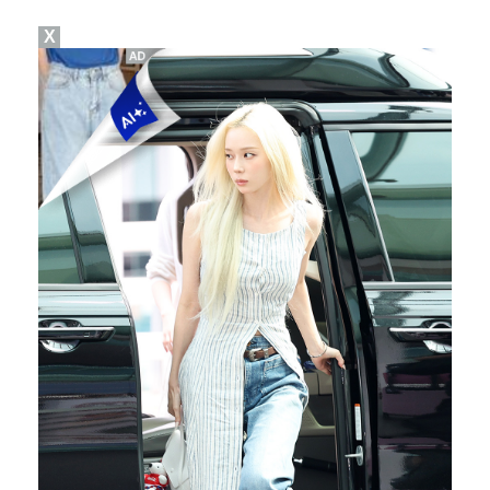
X
박지훈, 9월 잠실실내체육관서 앙코르 콘서트 개최
청문회부터 압수수색·심판 성접대 의혹까지…월드컵 탈락이…
박문성 "축구협회 성접대 의혹? 사실이면 국제 망신…사…
폭로자 "황정민, 본인 말에 책임져야…내가 사생활에 초…
"기분 맞춰주려고" 축구협회, 외국인 심판 성접대 의혹…