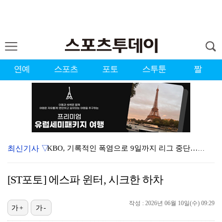
연예
스포츠
포토
스투툰
짤
최신기사 ▽
KBO, 기록적인 폭염으로 9일까지 리그 중단…내달 6…
대한축구협회, 외국인 심판 7차례 성접대 의혹…이 기간…
[ST포토] 에스파 윈터, 시크한 하차
이강인, 드디어 아틀레티코 선수단과 만났다…시메오네 감…
작성 : 2026년 06월 10일(수) 09:29
3승 사냥 시동 건 서교림 "샷·퍼트 만족스러워…좋은 …
가+
가-
"우산으로 때려"vs"그런 적 없다"…23기 부부 엇갈…