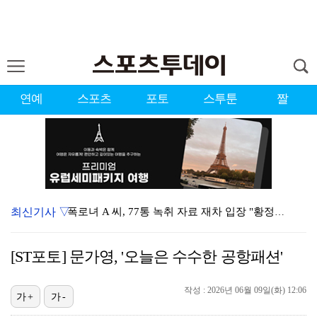
연예
스포츠
포토
스투툰
짤
최신기사 ▽
폭로녀 A 씨, 77통 녹취 자료 재차 입장 "황정민은…
경찰, '감독 선임 논란' 대한축구협회 압수수색…홍명보…
[ST포토] 문가영, '오늘은 수수한 공항패션'
'이상준쇼' PD "LA 공연 비판 겸허히 수용, 허위…
작성 : 2026년 06월 09일(화) 12:06
입지 좁아진 김하성, 빅리그 복귀에도 2경기 연속 결장…
가+
가-
아이들 미연, 첫 日 디지털 싱글 '런어웨이' 발매…청…