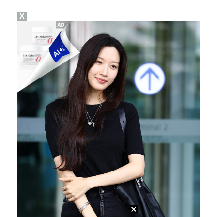
X
[ST포토] 키키 지유, 포인트 안무로 매력발산
[ST포토] 키키 지유, '꽃보다 예쁨'
박해준, 오늘(6일) '산지직송3' 출격…'폭싹' 강유…
[ST포토] 지유, 키키 리더 미모는 이정도!
[ST포토] 키키 지유, '포인트 안무도 예쁘게'