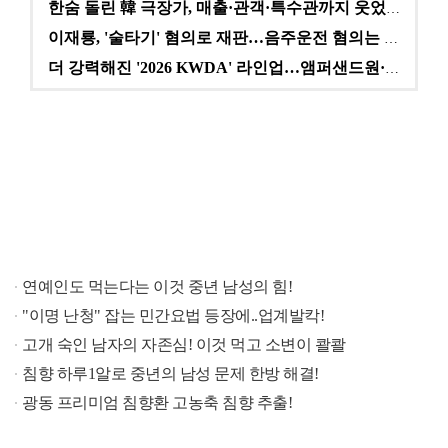
한숨 돌린 韓 극장가, 매출·관객·특수관까지 웃었다 […
이재룡, '술타기' 혐의로 재판…음주운전 혐의는 미적용…
더 강력해진 '2026 KWDA' 라인업…앰퍼샌드원·나…