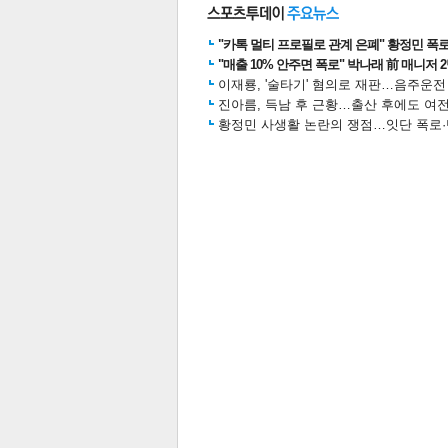
"카톡 멀티 프로필로 관계 은폐" 황정민 폭로女
"매출 10% 안주면 폭로" 박나래 前 매니저 
이재룡, '술타기' 혐의로 재판…음주운
스북
터 공
달기
공유
버블
진아름, 득남 후 근황…출산 후에도 여전
황정민 사생활 논란의 쟁점…잇단 폭로·반