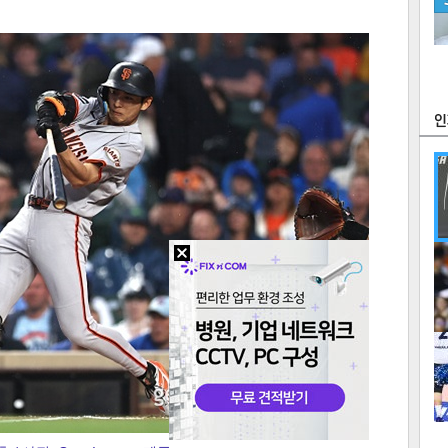
츠
라이프
포토
만화
FOC
많
연예
1
2
텍스
텍스
url 복
인쇄
목록