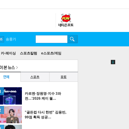
송중기
카·레이싱
스포츠칼럼
e스포츠/게임
카르멘·장원영·지수 3파
전…'2026 케이 월…
"골든컵 다시 한번" 김용빈,
99점 획득 성공…