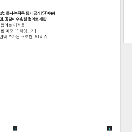
, 문자·녹취록 증거 공개 [ST이슈]
2명, 공갈미수·횡령 혐의로 재판
전 혐의는 미적용
트 크
트 축
사
하기
보기
한 미모 [스타엿보기]
박 오가는 소모전 [ST이슈]
스