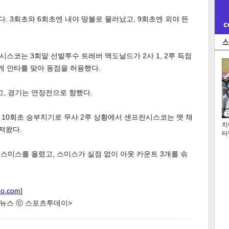
. 3회초와 6회초엔 내야 땅볼로 물러났고, 9회초엔 외야 뜬
스코는 3회말 선발투수 트레버 맥도날드가 2사 1, 2루 득점
 안타를 맞아 동점을 허용했다.
고, 경기는 연장전으로 향했다.
10회초 승부치기로 무사 2루 상황에서 샌프란시스코는 맷 채
치
져왔다.
터
스미스를 올렸고, 스미스가 실점 없이 아웃 카운트 3개를 솎
oo.com
]
한 뉴스 ⓒ 스포츠투데이>