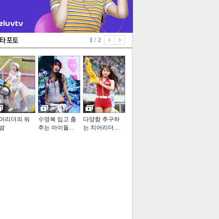
1
/ 2
어리더의 워
수영복 입고 춤
다양함 추구하
밤
추는 아이돌…
는 치어리더…