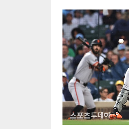
전
로그
즐겨찾기
많이 본 뉴스
최신 뉴스
연예
스포
페이
트위
댓글
밴드
네이