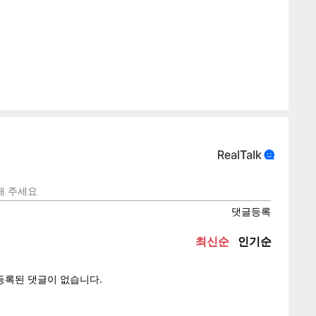
게
소
텍스
텍스
url 복
인쇄
목록