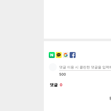
공유
유
로그
페이
트위
카카
밴드
네이