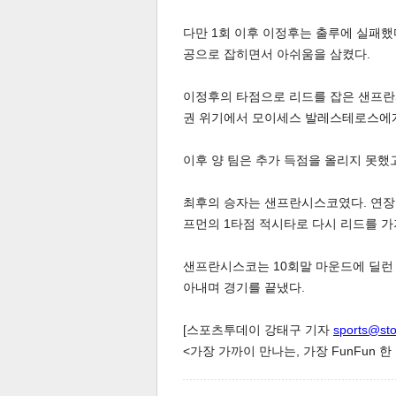
다만 1회 이후 이정후는 출루에 실패했다
공으로 잡히면서 아쉬움을 삼켰다.
이정후의 타점으로 리드를 잡은 샌프란시
권 위기에서 모이세스 발레스테로스에게
체
인
이후 양 팀은 추가 득점을 올리지 못했
최후의 승자는 샌프란시스코였다. 연장 
프먼의 1타점 적시타로 다시 리드를 가
샌프란시스코는 10회말 마운드에 딜런 
아내며 경기를 끝냈다.
[스포츠투데이 강태구 기자
sports@st
<가장 가까이 만나는, 가장 FunFun 