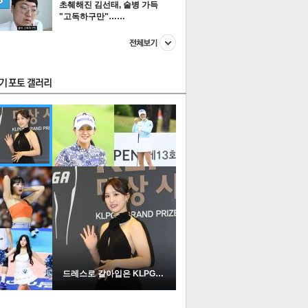
초췌해진 김선태, 술병 가득
"고독하구만"……
스투펀
US
이 본 뉴스
스포츠
포토
드레스로 갈아입은 KLPGA …