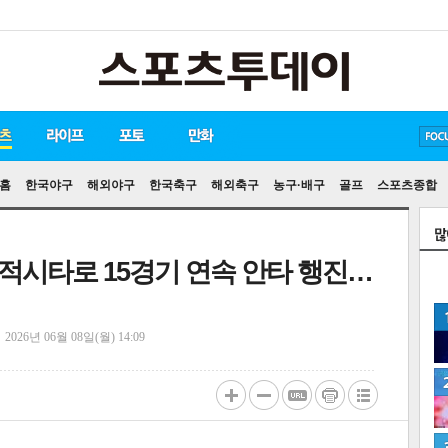
방탄소년단
손흥민
유아인
홈
한국야구
해외야구
한국축구
해외축구
농구·배구
골프
스포츠종합
 적시타로 15경기 연속 안타 행진…
정
2026년 06월 08일(월) 14:09