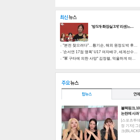
'방 5개·화장실 3개' 리센느…
"본전 찾으려다"…황기순, 해외 원정도박 후…
'손서연 17점 맹폭' U17 여자배구, 세계선수…
"軍 구타에 의한 사망" 김정렬, 억울하게 떠…
블랙핑크, 1
논란에 사과
기
[스포츠투
정 기자] 
크(BLACK