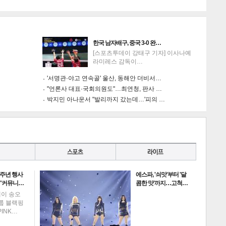
한국 남자배구, 중국 3-0 완…
[스포츠투데이 강태구 기자] 이사나예
라미레스 감독이…
'서명관·야고 연속골' 울산, 동해안 더비서…
"언론사 대표·국회의원도"…최연청, 판사 …
박지민 아나운서 "발리까지 갔는데…'피의 …
0주년 행사
에스파, '쇠맛'부터 '달
 "커뮤니…
콤한 맛'까지…고척…
데이 송오
그룹 블랙핑
PINK…