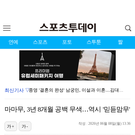
연예
스포츠
포토
스투툰
짤
최신기사 ▽
종영 '결혼의 완성' 남궁민, 이설과 이혼…김대명·우지…
'미우새' 탁재훈, 50대 마지막 생일날 '아근진' 폐…
마마무, 3년 8개월 공백 무색…역시 '믿듣맘무'
'마르무시 멀티골' 맨시티, '이강인 데뷔' AT마드리…
[ST포토] 도겸-민규-정한, '우리는 맨시티 팬'
작성 : 2026년 06월 08일(월) 13:36
가+
가-
'7번' 이강인, 한국 팬들 앞에서 AT마드리드 데뷔……