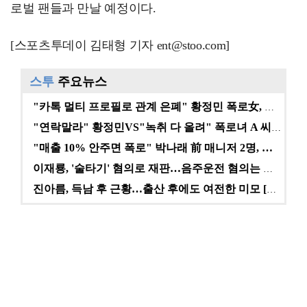
로벌 팬들과 만날 예정이다.
[스포츠투데이 김태형 기자 ent@stoo.com]
스투
주요뉴스
"카톡 멀티 프로필로 관계 은폐" 황정민 폭로女, 문자…
"연락말라" 황정민VS"녹취 다 올려" 폭로녀 A 씨,…
"매출 10% 안주면 폭로" 박나래 前 매니저 2명, …
이재룡, '술타기' 혐의로 재판…음주운전 혐의는 미적용…
진아름, 득남 후 근황…출산 후에도 여전한 미모 [스타…