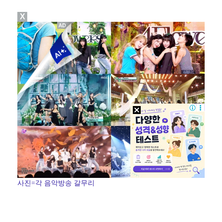
X
[ST포토] 리센느 리브, '인형이야 사람이야'
[ST포토] 제나, '경주공주'
[ST포토] 이강인, 경기서 만난 '2살 절친형' 돈나…
이강인 "한국 축구, 어려운 상황이지만…좋은 모습도 봐…
[ST포토] 리센느 메이, '안녕~'
사진=각 음악방송 갈무리