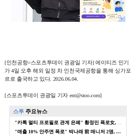
[인천공항=스포츠투데이 권광일 기자] 에이티즈 민기
가 4일 오후 해외 일정 차 인천국제공항을 통해 싱가포
르로 출국하고 있다. 2026.06.04.
[스포츠투데이 권광일 기자 ent@stoo.com]
스투
주요뉴스
"카톡 멀티 프로필로 관계 은폐" 황정민 폭로女, 문자…
"매출 10% 안주면 폭로" 박나래 前 매니저 2명, …