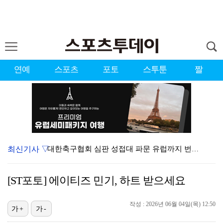
연예
스포츠
포토
스투툰
짤
최신기사 ▽
대한축구협회 심판 성접대 파문 유럽까지 번졌다…佛 매체…
'첫 승 도전' 장은수 "우승 의식하기보다 내 플레이에…
[ST포토] 에이티즈 민기, 하트 받으세요
'황정민 스토킹 혐의' A씨 11일 결심 공판
[ST포토] 오픈트레이닝 나서는 이강인
작성 : 2026년 06월 04일(목) 12:50
가+
가-
맨시티 마레스카 감독 "이강인은 훌륭한 선수…아틀레티코…