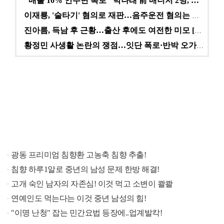
"매출 10% 안주면 폭로" 박나래 前 매니저 2명, …
이재룡, '술타기' 혐의로 재판…음주운전 혐의는 미적용…
진아름, 득남 후 근황…출산 후에도 여전한 미모 [스타…
황정민 사생활 논란의 쟁점…잇단 폭로·반박 오가는 소모…