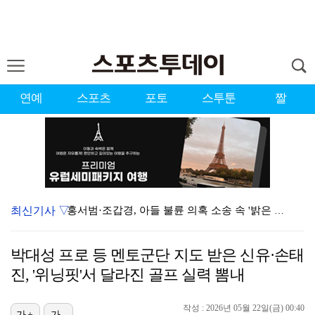
연예
스포츠
포토
스투툰
짤
최신기사 ▽
홍서범·조갑경, 아들 불륜 의혹 소송 속 '밝은 근황'…
'리틀 김연경' 손서연 28점 폭발…U17 여자배구, …
박대성 프로 등 멘토군단 지도 받은 신유·손태
표창원, 남규리에 15년만 공개 사과…"내가 틀렸다"
진, '위닝핏'서 달라진 골프 실력 뽐내
데뷔는 쉬워도 생존은 어렵다…K팝 아이돌 평균 수명 4…
작성 : 2026년 05월 22일(금) 00:40
[ST포토] 박현경, 힘찬 세컨샷
가+
가-