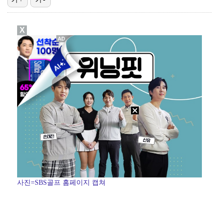
[ST포토] 문정민, 힘찬 티샷
X
[ST포토] 문정민, 자신감 가득
[ST포토] 고지우, 신중한 퍼팅
[ST포토] 문정민, 안정된 퍼팅
[ST포토] 문정민, 버디 성공
사진=SBS골프 홈페이지 캡쳐