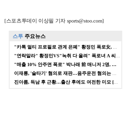
[스포츠투데이 이상필 기자 sports@stoo.com]
스투
주요뉴스
"카톡 멀티 프로필로 관계 은폐" 황정민 폭로女, 문자…
"연락말라" 황정민VS"녹취 다 올려" 폭로녀 A 씨,…
"매출 10% 안주면 폭로" 박나래 前 매니저 2명, …
이재룡, '술타기' 혐의로 재판…음주운전 혐의는 미적용…
진아름, 득남 후 근황…출산 후에도 여전한 미모 [스타…