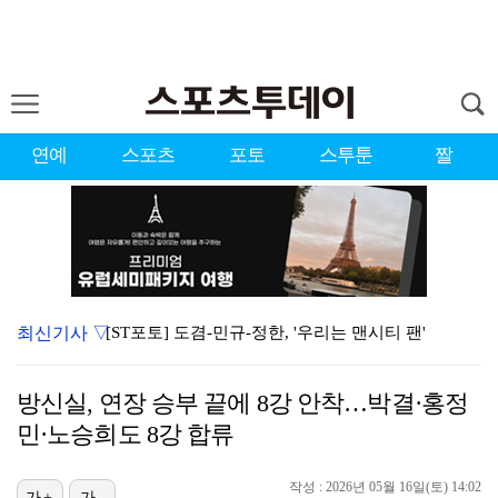
연예
스포츠
포토
스투툰
짤
최신기사 ▽
[ST포토] 도겸-민규-정한, '우리는 맨시티 팬'
종영 '결혼의 완성' 남궁민, 이설과 이혼…김대명·우지…
방신실, 연장 승부 끝에 8강 안착…박결·홍정
'미우새' 탁재훈, 50대 마지막 생일날 '아근진' 폐…
민·노승희도 8강 합류
'7번' 이강인, 한국 팬들 앞에서 AT마드리드 데뷔……
작성 : 2026년 05월 16일(토) 14:02
가+
가-
이강인 "한국 축구, 어려운 상황이지만…좋은 모습도 봐…