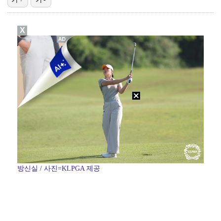
[ST포토] 리센느 리브, '인형이야 사람이야'
X
[ST포토] 리센느 메이, '안녕~'
한소희, 청순미 벗고 파격 탈색 머리…강렬 아우라 [스…
[ST포토] 이강인, 경기서 만난 '2살 절친형' 돈나…
[ST포토] 제나, '경주공주'
방신실 / 사진=KLPGA 제공