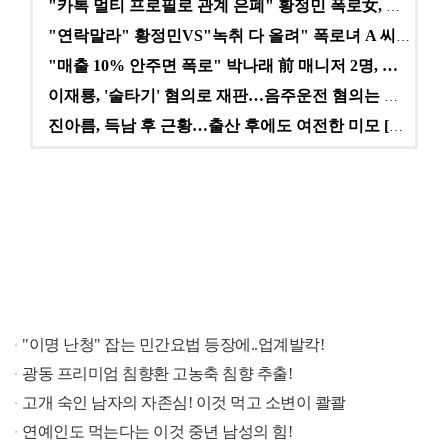
"카톡 멀티 프로필로 관계 은폐" 황정민 폭로女, 문자…
"연락말라" 황정민VS"녹취 다 올려" 폭로녀 A 씨,…
"매출 10% 안주면 폭로" 박나래 前 매니저 2명, …
이재룡, '술타기' 혐의로 재판…음주운전 혐의는 미적용…
진아름, 득남 후 근황…출산 후에도 여전한 미모 [스타…