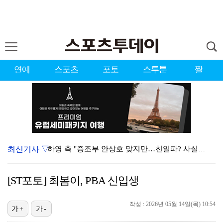
연예
스포츠
포토
스투툰
짤
최신기사 ▽
하영 측 "증조부 안상호 맞지만…친일파? 사실무근" […
'방송 출연' 유명 산부인과 원장, 프로포폴 셀프 투약…
[ST포토] 최봄이, PBA 신입생
"아예 다른 관계잖아"…황정민 폭로자, 팬 주장에 반박…
작성 : 2026년 05월 14일(목) 10:54
김혜성, 트리플A서 연장 10회에 안타 생산…4경기 연…
가+
가-
"블랙핑크 데뷔 10주년 행사로 국중박 입장 통제"…문…