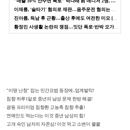
"매출 10% 안주면 폭로" 박나래 前 매니저 2명, …
이재룡, '술타기' 혐의로 재판…음주운전 혐의는 미적용…
진아름, 득남 후 근황…출산 후에도 여전한 미모 [스타…
황정민 사생활 논란의 쟁점…잇단 폭로·반박 오가는 소모…