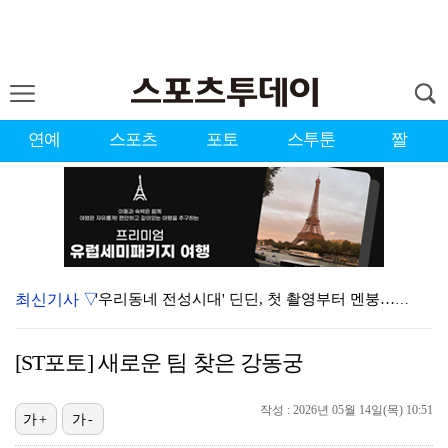
연예
스포츠
포토
스투툰
짤
최신기사 ▽
'우리동네 전성시대' 딘딘, 첫 촬영부터 멘붕…시작부터…
오마이걸 효정 "연예계 유일한 김대호 라인" 선언…멤버…
[ST포토] 새로운 팀 찾은 강동궁
서장훈 감독 "내 능력 부족" 자책하게 만든 펜타곤과의…
작성 : 2026년 05월 14일(목) 10:51
정해인X강하늘X이청아X유재명X김선영 뭉쳤다…'아가미',…
가+
가-
'오징어 게임' 미국판 스핀오프, 제작 무산설 "넷플릭…