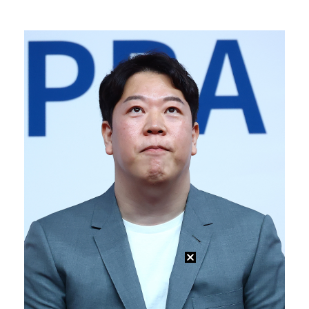
[ST포토] 정지효, 반가운 손인사
[ST포토] 더울 때 만나는 아이스쇼
[ST포토] 마서영, 나이스 퍼팅
[ST포토] 차준환 안무 참여로 높아진 퀄리티
[ST포토] 성은정, 캐디와 퍼트라인 확인