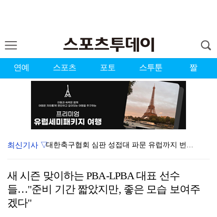
연예
스포츠
포토
스투툰
짤
최신기사 ▽
대한축구협회 심판 성접대 파문 유럽까지 번졌다…佛 매체…
'황정민 스토킹 혐의' A씨 11일 결심 공판
새 시즌 맞이하는 PBA-LPBA 대표 선수
[ST포토] 이강인, 폭염 속 오픈트레이닝
들…"준비 기간 짧았지만, 좋은 모습 보여주
[ST포토] 이강인, AT 마드리드 훈련 합류
겠다"
[ST포토] 호세 히메네스, 한국 팬들 외침에 미소