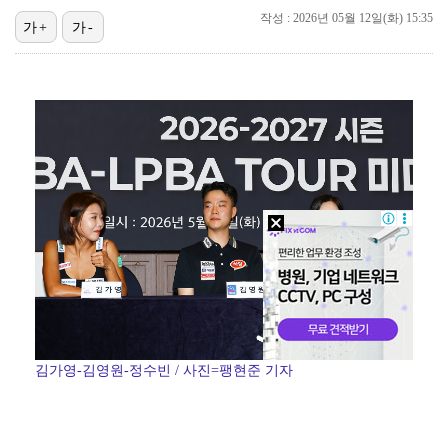
작성 : 2026년 05월 12일(화) 15:35
가+
가-
[ST포토] 이강인, 말근육 폭발
[ST포토] 이강인, 달리는 슛돌이
[ST포토] 이강인, 주전공은 날카로운 어시스트
[ST포토] AT 마드리드로 이적한 이강인
[ST포토] 이강인, 폭염과 싸운다
김가영-김영원-정수빈 / 사진=팽현준 기자