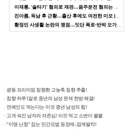
이재룡, '술타기' 혐의로 재판…음주운전 혐의는 미적용…
진아름, 득남 후 근황…출산 후에도 여전한 미모 [스타…
황정민 사생활 논란의 쟁점…잇단 폭로·반박 오가는 소모…