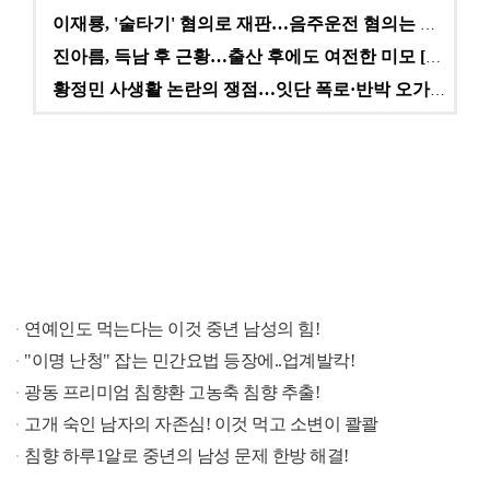
이재룡, '술타기' 혐의로 재판…음주운전 혐의는 미적용…
진아름, 득남 후 근황…출산 후에도 여전한 미모 [스타…
황정민 사생활 논란의 쟁점…잇단 폭로·반박 오가는 소모…