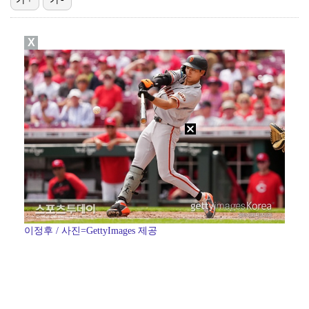
[ST포토] 문정민, 힘찬 티샷
X
데이식스 영케이, '사운드플래닛페스티벌' 출격…첫 솔로…
[ST포토] 문정민, 자신감 가득
[ST포토] 고지우, 신중한 퍼팅
[ST포토] 문정민, 버디 성공
이정후 / 사진=GettyImages 제공