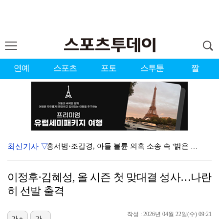
연예
스포츠
포토
스투툰
짤
최신기사 ▽
홍서범·조갑경, 아들 불륜 의혹 소송 속 '밝은 근황'…
데뷔는 쉬워도 생존은 어렵다…K팝 아이돌 평균 수명 4…
이정후·김혜성, 올 시즌 첫 맞대결 성사…나란
'리틀 김연경' 손서연 28점 폭발…U17 여자배구, …
히 선발 출격
'조폭 연루설 부인' 조세호, 8개월 만에 SNS 업로…
작성 : 2026년 04월 22일(수) 09:21
가+
가-
'호프', 글로벌 순항…토론토 영화제 미드나잇 매드니스…