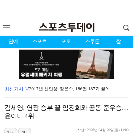
연예
스포츠
포토
스투툰
짤
최신기사 ▽
'2017년 신인상' 장은수, 186전 187기 끝에 …
[ST포토] 장은수, 2026 KLPGA WINNER
김세영, 연장 승부 끝 임진희와 공동 준우승…
제니 "남자에 먼저 메시지 안 보내, 동거? 여기까지만…
윤이나 4위
'이런 엿같은 사랑' 정해인, 츄리닝 비주얼도 완벽 "…
작성 : 2026년 04월 20일(월) 11:00
가+
가-
'이강인 벤치 출발' AT마드리드, 맨시티전 선발 라인…