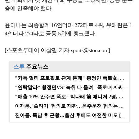
번 대회에서 첫 개인 대회 우승을 노렸지만, 공동 준우
승에 만족해야 했다.
윤이나는 최종합계 16언더파 272타로 4위, 유해란은 1
4언더파 274타로 공동 5위에 랭크됐다.
[스포츠투데이 이상필 기자 sports@stoo.com]
스투
주요뉴스
"카톡 멀티 프로필로 관계 은폐" 황정민 폭로女, 문자…
"연락말라" 황정민VS"녹취 다 올려" 폭로녀 A 씨,…
"매출 10% 안주면 폭로" 박나래 前 매니저 2명, …
이재룡, '술타기' 혐의로 재판…음주운전 혐의는 미적용…
진아름, 득남 후 근황…출산 후에도 여전한 미모 [스타…