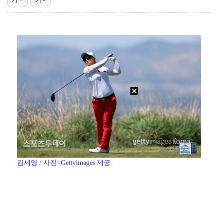
'결혼의 완성' 남궁민→이설, 굿바이 인사 "마지막까지…
'유부녀 킬러' 무진성, 천재 해커의 냉철·허당미 오가…
스윙스, 배우 도전하더니 마동석과 투샷 "마침내 만났다…
'런닝맨' 홍진호, 안검하수 재수술+요요 온 근황 "주…
[ST포토] 장은수, KLPGA 첫 우승
김세영 / 사진=Gettyimages 제공