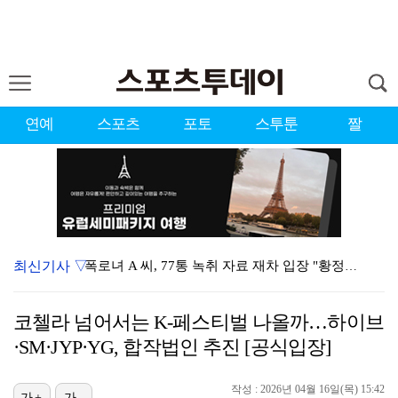
연예
스포츠
포토
스투툰
짤
최신기사 ▽
폭로녀 A 씨, 77통 녹취 자료 재차 입장 "황정민은…
'이상준쇼' PD "LA 공연 비판 겸허히 수용, 허위…
코첼라 넘어서는 K-페스티벌 나올까…하이브
입지 좁아진 김하성, 빅리그 복귀에도 2경기 연속 결장…
·SM·JYP·YG, 합작법인 추진 [공식입장]
아이들 미연, 첫 日 디지털 싱글 '런어웨이' 발매…청…
작성 : 2026년 04월 16일(목) 15:42
[ST포토] 키키 지유, 포인트 안무로 매력발산
가+
가-