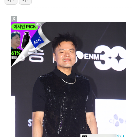
박해준, 오늘(6일) '산지직송3' 출격…'폭싹' 강유…
X
[ST포토] 지유, 키키 리더 미모는 이정도!
'유퀴즈' 시청률 4%대 회복…2049 동시간대 1위 …
[ST포토] 지유, '키키 컴백합니다'
[ST포토] 키키 지유, 인형미모