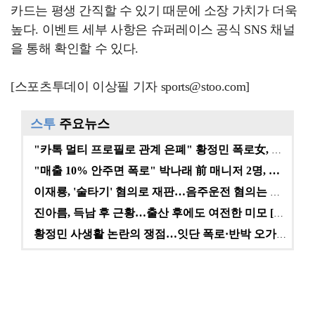
카드는 평생 간직할 수 있기 때문에 소장 가치가 더욱
높다. 이벤트 세부 사항은 슈퍼레이스 공식 SNS 채널
을 통해 확인할 수 있다.
[스포츠투데이 이상필 기자 sports@stoo.com]
스투
주요뉴스
"카톡 멀티 프로필로 관계 은폐" 황정민 폭로女, 문자…
"매출 10% 안주면 폭로" 박나래 前 매니저 2명, …
이재룡, '술타기' 혐의로 재판…음주운전 혐의는 미적용…
진아름, 득남 후 근황…출산 후에도 여전한 미모 [스타…
황정민 사생활 논란의 쟁점…잇단 폭로·반박 오가는 소모…