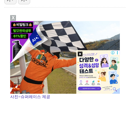
[ST포토] 문정민, 힘찬 티샷
X
데이식스 영케이, '사운드플래닛페스티벌' 출격…첫 솔로…
[ST포토] 문정민, 자신감 가득
[ST포토] 고지우, 신중한 퍼팅
[ST포토] 문정민, 버디 성공
사진=슈퍼레이스 제공