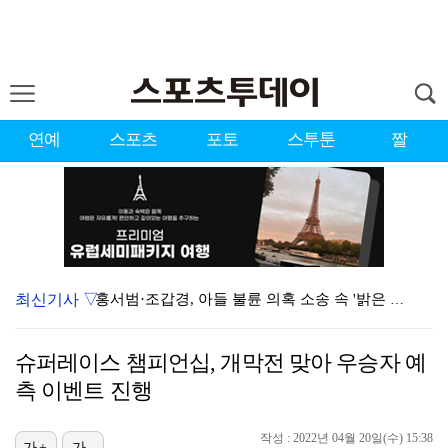
연예
스포츠
포토
스투툰
짤
최신기사 ▽
홍서범·조갑경, 아들 불륜 의혹 소송 속 '밝은 근황'…
데뷔는 쉬워도 생존은 어렵다…K팝 아이돌 평균 수명 4…
슈퍼레이스 챔피언십, 개막전 맞아 우승자 예
'리틀 김연경' 손서연 28점 폭발…U17 여자배구, …
측 이벤트 진행
'조폭 연루설 부인' 조세호, 8개월 만에 SNS 업로…
작성 : 2022년 04월 20일(수) 15:38
가+
가-
'호프', 글로벌 순항…토론토 영화제 미드나잇 매드니스…