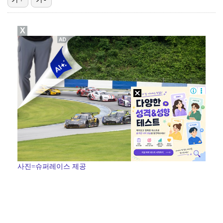
진세연, 전속계약 종료…FA 시장 나왔다 [공식]
X
정해인X강하늘X이청아X유재명X김선영 뭉쳤다…'아가미',…
'오징어 게임' 미국판 스핀오프, 제작 무산설 "넷플릭…
[ST포토] 정지효, 반가운 손인사
'1라운드 115위' 김민별, 2라운드 7타 줄이며 7…
사진=슈퍼레이스 제공