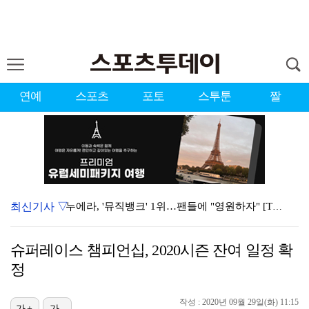
연예
스포츠
포토
스투툰
짤
최신기사 ▽
누에라, '뮤직뱅크' 1위…팬들에 "영원하자" [TV캡…
'우리동네 전성시대' 딘딘, 첫 촬영부터 멘붕…시작부터…
슈퍼레이스 챔피언십, 2020시즌 잔여 일정 확
대한축구협회의 '심판 성접대'…최악의 경우 런던 올림픽…
정
서장훈 감독 "내 능력 부족" 자책하게 만든 펜타곤과의…
작성 : 2020년 09월 29일(화) 11:15
가+
가-
강채연, 제주삼다수 2R 깜짝 선두 도약…박민지 공동 …