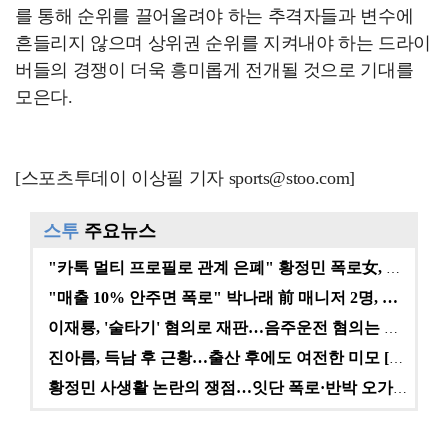
를 통해 순위를 끌어올려야 하는 추격자들과 변수에
흔들리지 않으며 상위권 순위를 지켜내야 하는 드라이
버들의 경쟁이 더욱 흥미롭게 전개될 것으로 기대를
모은다.
[스포츠투데이 이상필 기자 sports@stoo.com]
스투
주요뉴스
"카톡 멀티 프로필로 관계 은폐" 황정민 폭로女, 문자…
"매출 10% 안주면 폭로" 박나래 前 매니저 2명, …
이재룡, '술타기' 혐의로 재판…음주운전 혐의는 미적용…
진아름, 득남 후 근황…출산 후에도 여전한 미모 [스타…
황정민 사생활 논란의 쟁점…잇단 폭로·반박 오가는 소모…