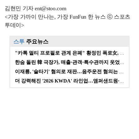
김현민 기자 ent@stoo.com
<가장 가까이 만나는, 가장 FunFun 한 뉴스 ⓒ 스포츠
투데이>
스투
주요뉴스
"카톡 멀티 프로필로 관계 은폐" 황정민 폭로女, 문자…
한숨 돌린 韓 극장가, 매출·관객·특수관까지 웃었다 […
이재룡, '술타기' 혐의로 재판…음주운전 혐의는 미적용…
더 강력해진 '2026 KWDA' 라인업…앰퍼샌드원·나…