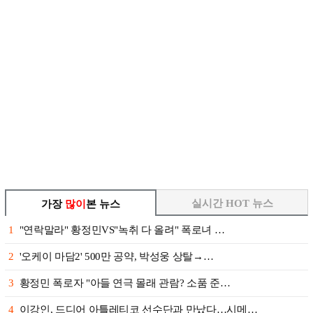
실시간 HOT 뉴스
가장
많이
본 뉴스
1
"연락말라" 황정민VS"녹취 다 올려" 폭로녀 …
2
'오케이 마담2' 500만 공약, 박성웅 상탈→…
3
황정민 폭로자 "아들 연극 몰래 관람? 소품 준…
4
이강인, 드디어 아틀레티코 선수단과 만났다…시메…