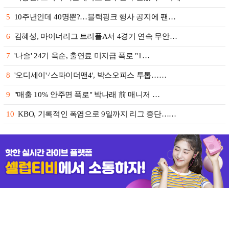
5
10주년인데 40명뿐?…블랙핑크 행사 공지에 팬…
6
김혜성, 마이너리그 트리플A서 4경기 연속 무안…
7
'나솔' 24기 옥순, 출연료 미지급 폭로 "1…
8
'오디세이'·'스파이더맨4', 박스오피스 투톱……
9
"매출 10% 안주면 폭로" 박나래 前 매니저 …
10
KBO, 기록적인 폭염으로 9일까지 리그 중단……