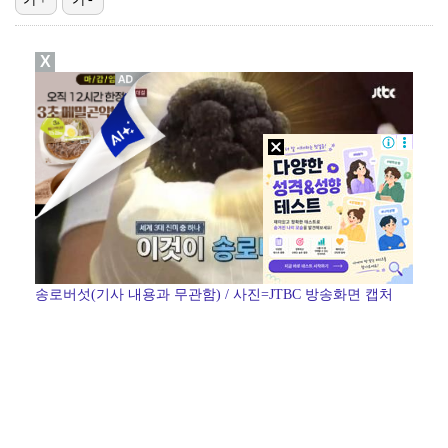
김혜성, 마이너리그 트리플A서 4경기 연속 무안타 침묵…
X
'나솔' 24기 옥순, 출연료 미지급 폭로 "1년 넘게…
'오디세이'·'스파이더맨4', 박스오피스 투톱…기록 경…
"매출 10% 안주면 폭로" 박나래 前 매니저 2명, …
KBO, 기록적인 폭염으로 9일까지 리그 중단…내달 6…
송로버섯(기사 내용과 무관함) / 사진=JTBC 방송화면 캡처