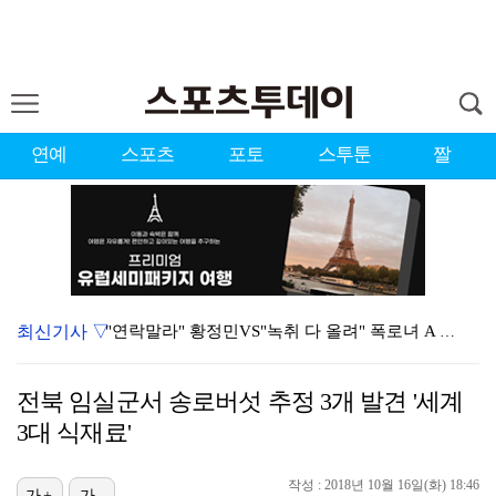
연예
스포츠
포토
스투툰
짤
최신기사 ▽
"연락말라" 황정민VS"녹취 다 올려" 폭로녀 A 씨,…
'오케이 마담2' 500만 공약, 박성웅 상탈→배정남은…
전북 임실군서 송로버섯 추정 3개 발견 '세계
황정민 폭로자 "아들 연극 몰래 관람? 소품 준비 돕고…
3대 식재료'
이강인, 드디어 아틀레티코 선수단과 만났다…시메오네 감…
작성 : 2018년 10월 16일(화) 18:46
가+
가-
10주년인데 40명뿐?…블랙핑크 행사 공지에 팬심 폭발…