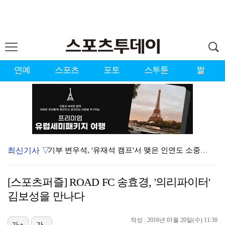
연예
스포츠
포토
스투툰
짤
최신기사 ▽
기부 변우석, '유재석 캠프'서 맺은 인연도 소중히…"…
맨시티전 유일한 득점자 김대원 "수준 차이 뼈저리게 느…
[스포츠퍼즐] ROAD FC 송효경, '의리파이터'
박지훈, 상하이 팬미팅 취소 "불가피한 사정"
김보성을 만나다
'버디만 6개' 박예지, 제주삼다수 첫날 선두권…"하반…
작성 : 2016년 01월 20일(수) 11:38
'결혼의 완성' 이설이 완성한 입체적 서사
가+
가-