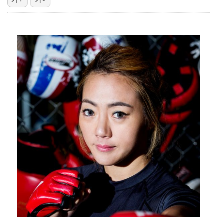
KLPGA, 선수·갤러리 건강 지킨다…얼음물 제공·폭염…
극한 폭염에 봉황대기 일정도 조정…7일 오전 경기만 진…
[ST포토] 최예림, 여유가 느껴지는 손인사
'갈비뼈 피로골절' 양키스 저지, 야외 훈련 시작…"올…
손흥민, 5경기 연속골 실패…LAFC는 90분 1-1 …