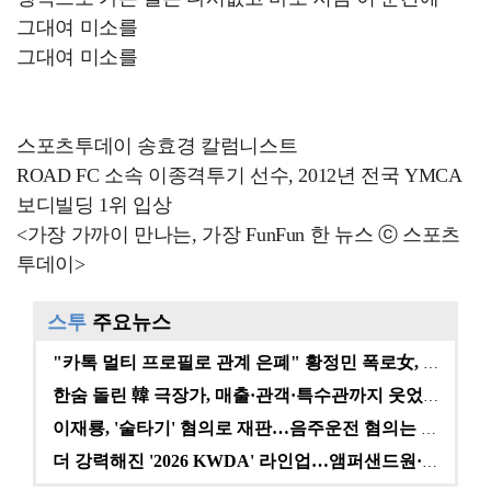
그대여 미소를
그대여 미소를
스포츠투데이 송효경 칼럼니스트
ROAD FC 소속 이종격투기 선수, 2012년 전국 YMCA
보디빌딩 1위 입상
<가장 가까이 만나는, 가장 FunFun 한 뉴스 ⓒ 스포츠
투데이>
스투
주요뉴스
"카톡 멀티 프로필로 관계 은폐" 황정민 폭로女, 문자…
한숨 돌린 韓 극장가, 매출·관객·특수관까지 웃었다 […
이재룡, '술타기' 혐의로 재판…음주운전 혐의는 미적용…
더 강력해진 '2026 KWDA' 라인업…앰퍼샌드원·나…