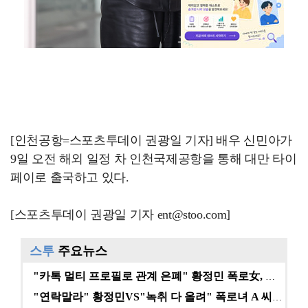
[인천공항=스포츠투데이 권광일 기자] 배우 신민아가
9일 오전 해외 일정 차 인천국제공항을 통해 대만 타이
페이로 출국하고 있다.
[스포츠투데이 권광일 기자 ent@stoo.com]
스투
주요뉴스
"카톡 멀티 프로필로 관계 은폐" 황정민 폭로女, 문자…
"연락말라" 황정민VS"녹취 다 올려" 폭로녀 A 씨,…