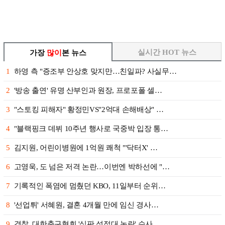
실시간 HOT 뉴스
가장
많이
본 뉴스
1
하영 측 "증조부 안상호 맞지만…친일파? 사실무…
2
'방송 출연' 유명 산부인과 원장, 프로포폴 셀…
3
"스토킹 피해자" 황정민VS"2억대 손해배상" …
4
"블랙핑크 데뷔 10주년 행사로 국중박 입장 통…
5
김지원, 어린이병원에 1억원 쾌척 "'닥터X' …
6
고영욱, 도 넘은 저격 논란…이번엔 박하선에 "…
7
기록적인 폭염에 멈췄던 KBO, 11일부터 순위…
8
'선업튀' 서혜원, 결혼 4개월 만에 임신 경사…
9
경찰, 대한축구협회 '심판 성접대 논란' 수사 …