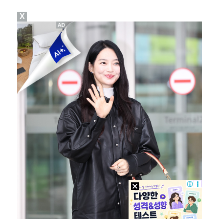
X
고영욱, 도 넘은 저격 논란…이번엔 박하선에 "감당 안…
기록적인 폭염에 멈췄던 KBO, 11일부터 순위 경쟁 …
'선업튀' 서혜원, 결혼 4개월 만에 임신 경사 "행복…
경찰, 대한축구협회 '심판 성접대 논란' 수사 여부 검…
정연, JYP엔터 떠나 새 시작 "가장 큰 중심 트와이…