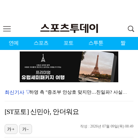
연예
스포츠
포토
스투툰
짤
최신기사 ▽
하영 측 "증조부 안상호 맞지만…친일파? 사실무근" […
'방송 출연' 유명 산부인과 원장, 프로포폴 셀프 투약…
[ST포토] 신민아, 안더워요
"스토킹 피해자" 황정민VS"2억대 손해배상" A 씨,…
작성 : 2026년 07월 09일(목) 08:49
"블랙핑크 데뷔 10주년 행사로 국중박 입장 통제"…문…
가+
가-
김지원, 어린이병원에 1억원 쾌척 "'닥터X' 촬영 중…