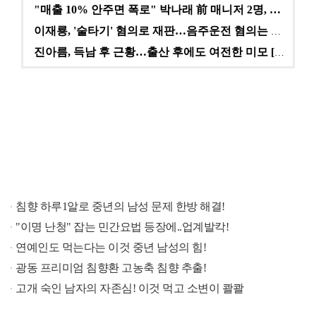
"매출 10% 안주면 폭로" 박나래 前 매니저 2명, …
이재룡, '술타기' 혐의로 재판…음주운전 혐의는 미적용…
진아름, 득남 후 근황…출산 후에도 여전한 미모 [스타…