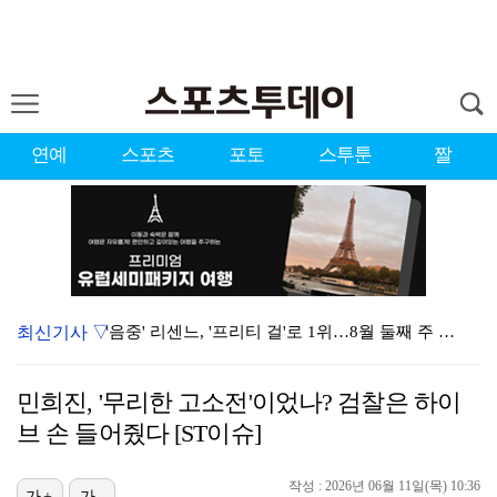
연예
스포츠
포토
스투툰
짤
최신기사 ▽
'음중' 리센느, '프리티 걸'로 1위…8월 둘째 주 …
시원한 바람 불자 힘 낸 이예원 "좋은 기억 있는 테디…
민희진, '무리한 고소전'이었나? 검찰은 하이
강채연, 제주삼다수 3R 선두 질주…서어진·장은수 1타…
브 손 들어줬다 [ST이슈]
"친한 척 좀 해"…나영석·배정남, 불화설 재차 해명(…
작성 : 2026년 06월 11일(목) 10:36
가+
가-
아이들, '톰보이'까지 MV 4억뷰 돌파…통산 3번째 …