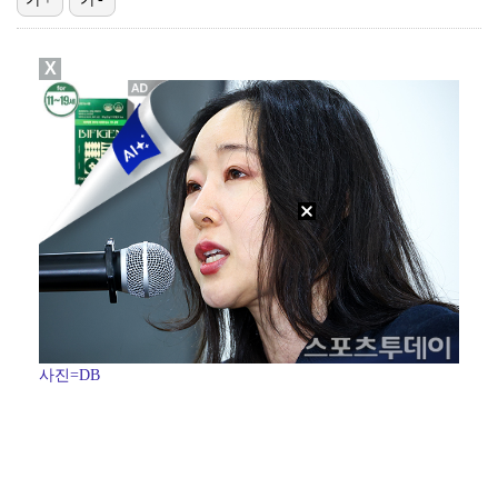
"큰 섭섭함 안겨 미안"…블랙핑크 지수, 10주년 잡음…
X
'전참시' 리센느 메이 "희망 보이지 않아 팀 탈퇴 고…
생애 첫 승 노리는 강채연·서어진·장은수, 제주삼다수 …
[ST포토] 정지효, 퍼터 확인
축구협회 성접대 파문에 더불어민주당 "타락한 뒷거래로 …
사진=DB