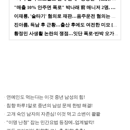
"매출 10% 안주면 폭로" 박나래 前 매니저 2명, …
이재룡, '술타기' 혐의로 재판…음주운전 혐의는 미적용…
진아름, 득남 후 근황…출산 후에도 여전한 미모 [스타…
황정민 사생활 논란의 쟁점…잇단 폭로·반박 오가는 소모…