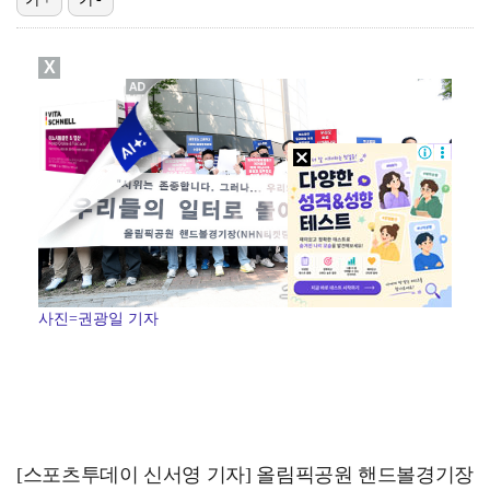
[ST포토] 리센느 리브, '인형이야 사람이야'
X
한소희, 청순미 벗고 파격 탈색 머리…강렬 아우라 [스…
[ST포토] 리센느 메이, '안녕~'
[ST포토] 제나, '경주공주'
[ST포토] 이강인, 경기서 만난 '2살 절친형' 돈나…
사진=권광일 기자
[스포츠투데이 신서영 기자] 올림픽공원 핸드볼경기장