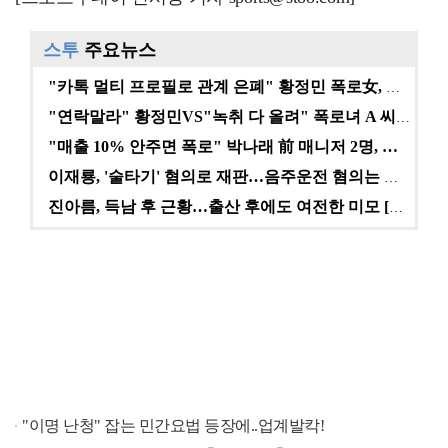
스투
주요뉴스
"카톡 멀티 프로필로 관계 은폐" 황정민 폭로女, 문자…
"연락말라" 황정민VS"녹취 다 올려" 폭로녀 A 씨,…
"매출 10% 안주면 폭로" 박나래 前 매니저 2명, …
이재룡, '술타기' 혐의로 재판…음주운전 혐의는 미적용…
진아름, 득남 후 근황…출산 후에도 여전한 미모 [스타…