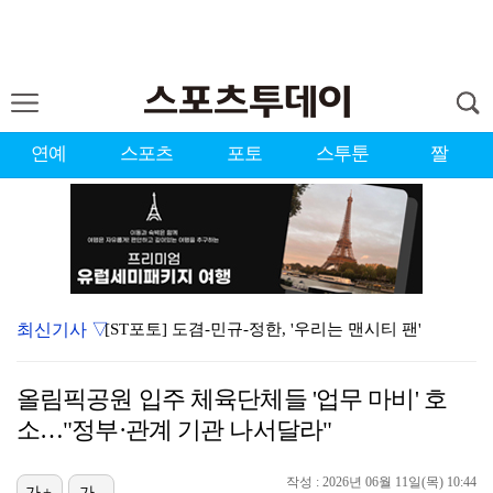
연예
스포츠
포토
스투툰
짤
최신기사 ▽
[ST포토] 도겸-민규-정한, '우리는 맨시티 팬'
종영 '결혼의 완성' 남궁민, 이설과 이혼…김대명·우지…
올림픽공원 입주 체육단체들 '업무 마비' 호
'미우새' 탁재훈, 50대 마지막 생일날 '아근진' 폐…
소…"정부·관계 기관 나서달라"
이강인 "한국 축구, 어려운 상황이지만…좋은 모습도 봐…
작성 : 2026년 06월 11일(목) 10:44
가+
가-
'7번' 이강인, 한국 팬들 앞에서 AT마드리드 데뷔……