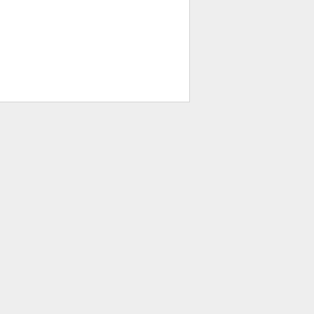
이
다
타포토