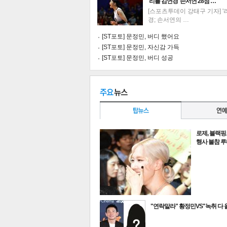
'리틀 김연경' 손서연 28점 …
[스포츠투데이 강태구 기자] '
경; 손서연의 …
[ST포토] 문정민, 버디 했어요
[ST포토] 문정민, 자신감 가득
[ST포토] 문정민, 버디 성공
공유
유
로그
로제, 블랙핑
행사 불참 
"연락말라" 황정민VS"녹취 다