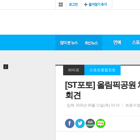
라이프
스포츠종합포토
[ST포토] 올림픽공원
회견
입력
2026년 06월 11일(목) 10:10
최종수
0