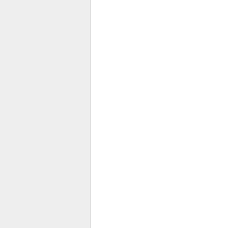
체
인
관련뉴스