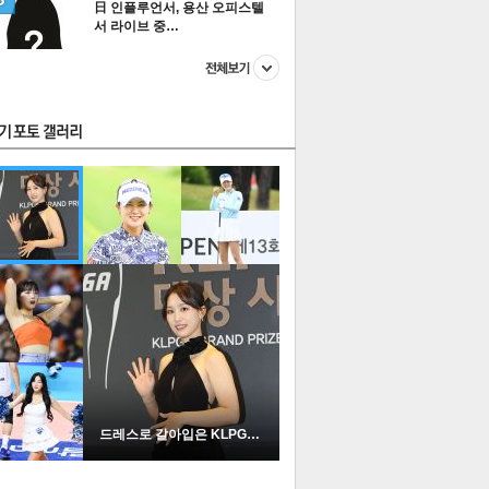
日 인플루언서, 용산 오피스텔
서 라이브 중…
스투펀
US
이 본 뉴스
스포츠
포토
드레스로 갈아입은 KLPGA …