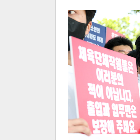
전
로그
즐겨찾기
많이 본 뉴스
최신 뉴스
연예
스포
페이
트위
댓글
밴드
네이