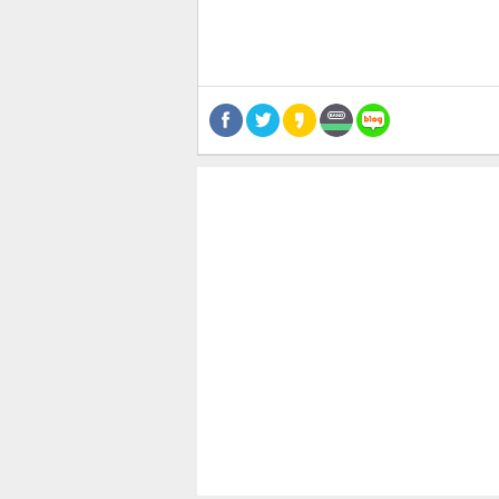
스북
터 공
달기
공유
버블