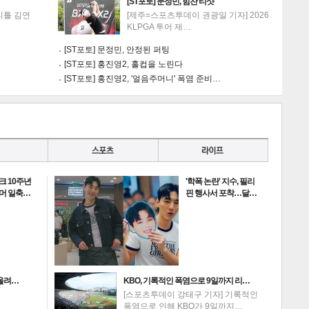
[ST포토] 문정민, 힘찬 티샷
리틀 김연
[제주=스포츠투데이 권광일 기자] 2026
KLPGA 투어 제…
[ST포토] 문정민, 안정된 퍼팅
[ST포토] 홍진영2, 홀컵을 노린다
[ST포토] 홍진영2, '얼음주머니' 폭염 준비…
게
소
크 10주년
'학폭 논란' 지수, 필리
루머 일축…
핀 행사서 포착…달…
 올려…
KBO, 기록적인 폭염으로 9일까지 리…
[스포츠투데이 강태구 기자] 기록적인
폭염으로 인해 KBO가 9일까지…