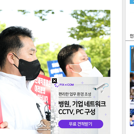
츠
라이프
포토
만화
FOC
많
연예
1
2
텍스
텍스
url 복
인쇄
목록