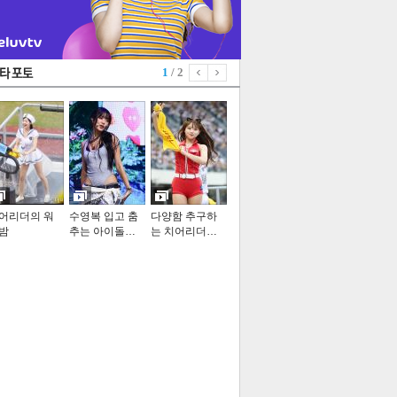
1
/ 2
어리더의 워
수영복 입고 춤
다양함 추구하
밤
추는 아이돌…
는 치어리더…