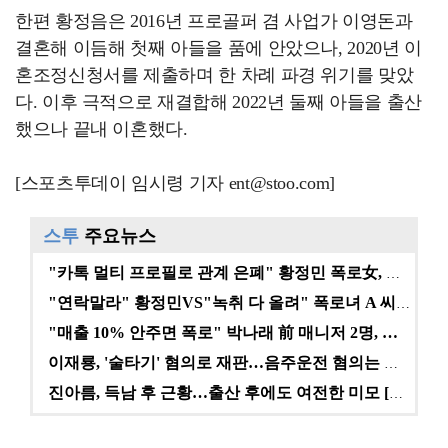
한편 황정음은 2016년 프로골퍼 겸 사업가 이영돈과
결혼해 이듬해 첫째 아들을 품에 안았으나, 2020년 이
혼조정신청서를 제출하며 한 차례 파경 위기를 맞았
다. 이후 극적으로 재결합해 2022년 둘째 아들을 출산
했으나 끝내 이혼했다.
[스포츠투데이 임시령 기자 ent@stoo.com]
스투
주요뉴스
"카톡 멀티 프로필로 관계 은폐" 황정민 폭로女, 문자…
"연락말라" 황정민VS"녹취 다 올려" 폭로녀 A 씨,…
"매출 10% 안주면 폭로" 박나래 前 매니저 2명, …
이재룡, '술타기' 혐의로 재판…음주운전 혐의는 미적용…
진아름, 득남 후 근황…출산 후에도 여전한 미모 [스타…