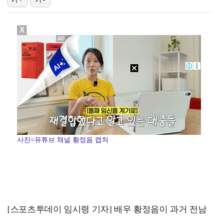
'욕망의 덫' 장서희 "인간의 이중성 연기하고팠다…독기…
X
'런닝맨' 김지유, 유재석 라인 도전…2049 시청률 …
'욕망의 덫' 전혜원 "모든 걸 쏟아야겠다 다짐, 매 …
세븐틴 승관·디노 군악병 입대→민규 대체복무 [공식]
한국 남자배구, 동아시아선수권서 일본 꺾고 정상…대회 …
사진=유튜브 채널 황정음 캡처
[스포츠투데이 임시령 기자] 배우 황정음이 과거 전남