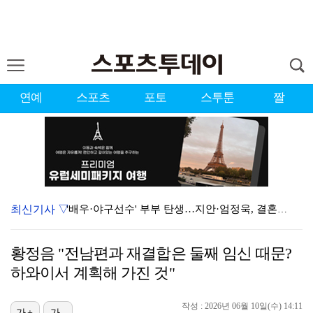
연예
스포츠
포토
스투툰
짤
최신기사 ▽
'배우·야구선수' 부부 탄생…지안·엄정욱, 결혼 발표 …
김기리·문지인, 결혼 2년만 득남…"산모·아기 모두 건…
황정음 "전남편과 재결합은 둘째 임신 때문?
'아파트', 시청률 6.1%로 반등…자체 최고 경신
하와이서 계획해 가진 것"
'사랑이 온다', 시청률 15% 돌파…자체 최고
작성 : 2026년 06월 10일(수) 14:11
가+
가-
1위 '오디세이', 주말동안 133만명 봤다…'스파이더…