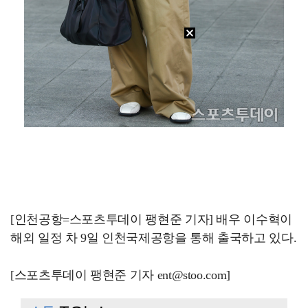
[인천공항=스포츠투데이 팽현준 기자] 배우 이수혁이
해외 일정 차 9일 인천국제공항을 통해 출국하고 있다.
[스포츠투데이 팽현준 기자 ent@stoo.com]