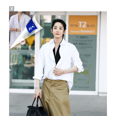
X
[ST포토] 박현경, 생각보다 어렵네
[ST포토] 전예성, 벌써 덥네
이민규, KPGA 데이비드골프 투어 15회 대회 우승……
[ST포토] 김민선7, 라인 확인
[ST포토] 김민선7, 타구 확인